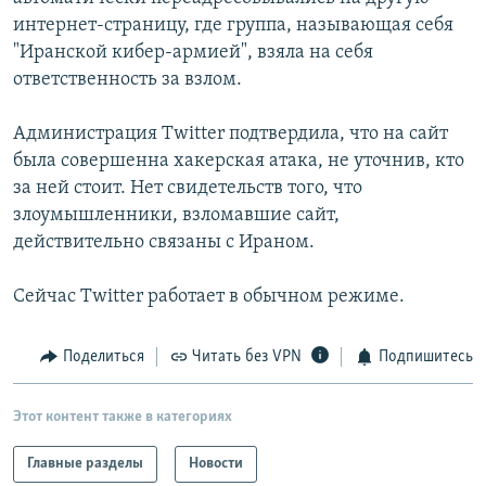
РАСПИСАНИЕ ВЕЩАНИЯ
интернет-страницу, где группа, называющая себя
"Иранской кибер-армией", взяла на себя
ПОДПИШИТЕСЬ НА РАССЫЛКУ
ответственность за взлом.
СОЦИАЛЬНЫЕ СЕТИ
Администрация Twitter подтвердила, что на сайт
была совершенна хакерская атака, не уточнив, кто
за ней стоит. Нет свидетельств того, что
злоумышленники, взломавшие сайт,
действительно связаны с Ираном.
Все сайты РСЕ/РС
Сейчас Twitter работает в обычном режиме.
Поделиться
Читать без VPN
Подпишитесь
Этот контент также в категориях
Главные разделы
Новости