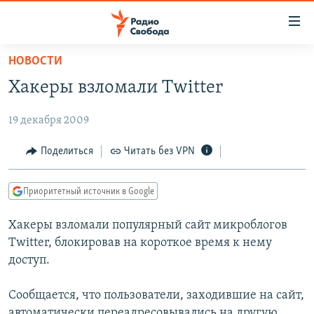
Ссылки
для
упрощенного
НОВОСТИ
ПРОГРАММЫ
доступа
Хакеры взломали Twitter
ПОДКАСТЫ
Вернуться
к
19 декабря 2009
АВТОРСКИЕ ПРОЕКТЫ
основному
ЦИТАТЫ СВОБОДЫ
Поделиться
Читать без VPN
содержанию
Вернутся
МНЕНИЯ
к
Приоритетный источник в Google
КУЛЬТУРА
главной
Хакеры взломали популярный сайт микроблогов
навигации
IDEL.РЕАЛИИ
Twitter, блокировав на короткое время к нему
Вернутся
КАВКАЗ.РЕАЛИИ
доступ.
к
СЕВЕР.РЕАЛИИ
поиску
Сообщается, что пользователи, заходившие на сайт,
СИБИРЬ.РЕАЛИИ
автоматически переадресовывались на другую