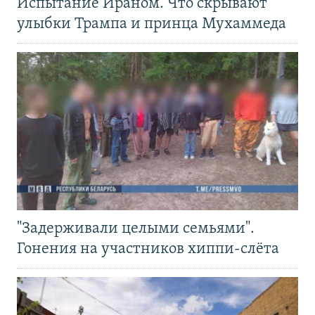
Испытание Ираном. Что скрывают
улыбки Трампа и принца Мухаммеда
"Задерживали целыми семьями".
Гонения на участников хиппи-слёта