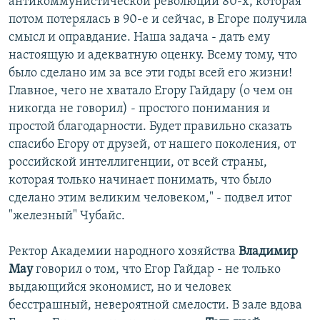
антикоммунистической революции 80-х, которая
потом потерялась в 90-е и сейчас, в Егоре получила
смысл и оправдание. Наша задача - дать ему
настоящую и адекватную оценку. Всему тому, что
было сделано им за все эти годы всей его жизни!
Главное, чего не хватало Егору Гайдару (о чем он
никогда не говорил) - простого понимания и
простой благодарности. Будет правильно сказать
спасибо Егору от друзей, от нашего поколения, от
российской интеллигенции, от всей страны,
которая только начинает понимать, что было
сделано этим великим человеком," - подвел итог
"железный" Чубайс.
Ректор Академии народного хозяйства
Владимир
Мау
говорил о том, что Егор Гайдар - не только
выдающийся экономист, но и человек
бесстрашный, невероятной смелости. В зале вдова