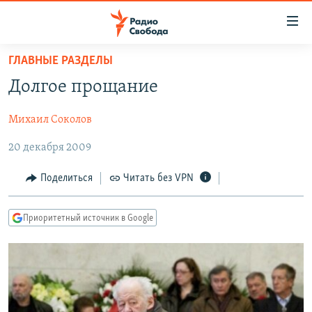
Ссылки
для
упрощенного
ГЛАВНЫЕ РАЗДЕЛЫ
ПРОГРАММЫ
доступа
Долгое прощание
ПОДКАСТЫ
Вернуться
к
Михаил Соколов
АВТОРСКИЕ ПРОЕКТЫ
основному
20 декабря 2009
ЦИТАТЫ СВОБОДЫ
содержанию
Вернутся
МНЕНИЯ
Поделиться
Читать без VPN
к
КУЛЬТУРА
главной
Приоритетный источник в Google
навигации
IDEL.РЕАЛИИ
Вернутся
КАВКАЗ.РЕАЛИИ
к
СЕВЕР.РЕАЛИИ
поиску
СИБИРЬ.РЕАЛИИ