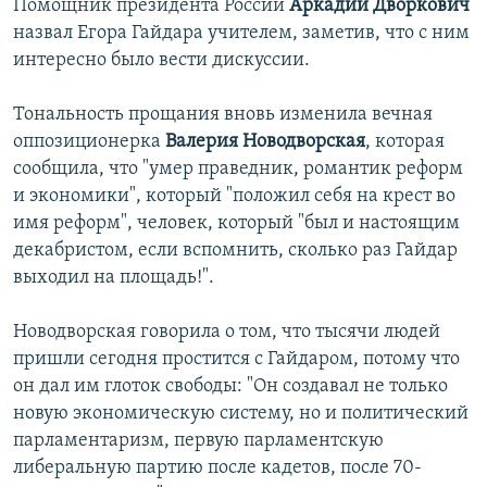
Помощник президента России
Аркадий Дворкович
назвал Егора Гайдара учителем, заметив, что с ним
интересно было вести дискуссии.
Тональность прощания вновь изменила вечная
оппозиционерка
Валерия Новодворская
, которая
сообщила, что "умер праведник, романтик реформ
и экономики", который "положил себя на крест во
имя реформ", человек, который "был и настоящим
декабристом, если вспомнить, сколько раз Гайдар
выходил на площадь!".
Новодворская говорила о том, что тысячи людей
пришли сегодня простится с Гайдаром, потому что
он дал им глоток свободы: "Он создавал не только
новую экономическую систему, но и политический
парламентаризм, первую парламентскую
либеральную партию после кадетов, после 70-