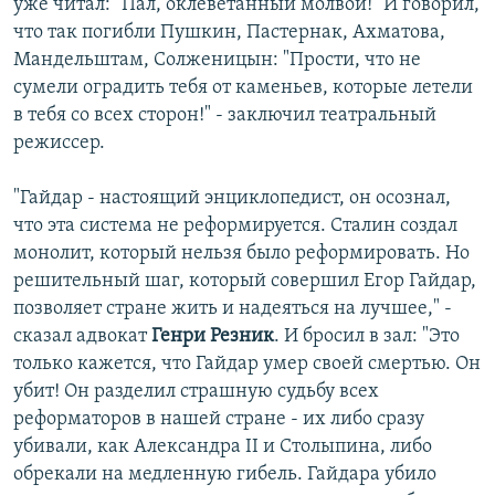
уже читал: "Пал, оклеветанный молвой!" И говорил,
что так погибли Пушкин, Пастернак, Ахматова,
Мандельштам, Солженицын: "Прости, что не
сумели оградить тебя от каменьев, которые летели
в тебя со всех сторон!" - заключил театральный
режиссер.
"Гайдар - настоящий энциклопедист, он осознал,
что эта система не реформируется. Сталин создал
монолит, который нельзя было реформировать. Но
решительный шаг, который совершил Егор Гайдар,
позволяет стране жить и надеяться на лучшее," -
сказал адвокат
Генри Резник
. И бросил в зал: "Это
только кажется, что Гайдар умер своей смертью. Он
убит! Он разделил страшную судьбу всех
реформаторов в нашей стране - их либо сразу
убивали, как Александра II и Столыпина, либо
обрекали на медленную гибель. Гайдара убило