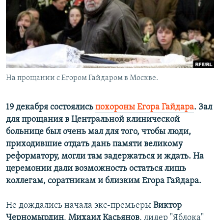
РАСПИСАНИЕ ВЕЩАНИЯ
ПОДПИШИТЕСЬ НА РАССЫЛКУ
СОЦИАЛЬНЫЕ СЕТИ
На прощании с Егором Гайдаром в Москве.
19 декабря состоялись
похороны Егора Гайдара
. Зал
для прощания в Центральной клинической
Все сайты РСЕ/РС
больнице был очень мал для того, чтобы люди,
приходившие отдать дань памяти великому
реформатору, могли там задержаться и ждать. На
церемонии дали возможность остаться лишь
коллегам, соратникам и близким Егора Гайдара.
Не дождались начала экс-премьеры
Виктор
Черномырдин
,
Михаил Касьянов
, лидер "Яблока"