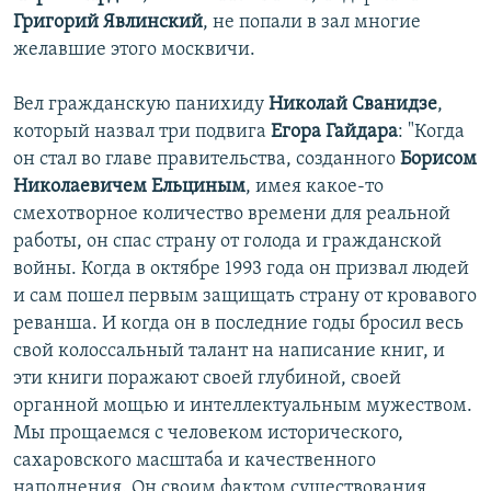
Григорий Явлинский
, не попали в зал многие
желавшие этого москвичи.
Вел гражданскую панихиду
Николай Сванидзе
,
который назвал три подвига
Егора Гайдара
: "Когда
он стал во главе правительства, созданного
Борисом
Николаевичем Ельциным
, имея какое-то
смехотворное количество времени для реальной
работы, он спас страну от голода и гражданской
войны. Когда в октябре 1993 года он призвал людей
и сам пошел первым защищать страну от кровавого
реванша. И когда он в последние годы бросил весь
свой колоссальный талант на написание книг, и
эти книги поражают своей глубиной, своей
органной мощью и интеллектуальным мужеством.
Мы прощаемся с человеком исторического,
сахаровского масштаба и качественного
наполнения. Он своим фактом существования