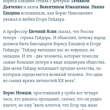
Бориса Ельцина стояла с дочерью
Татьяной
Дьяченко
и зятем
Валентином Юмашевым
.
Наина
Ельцина
вспоминала, как Борис Николаевич
уважал и любил Егора Гайдара.
А профессор
Евгений Ясин
сказал, что Россия
теперь - страна Гайдара. И объяснил, почему народ
должен быть благодарен Борису Ельцину и Егору
Гайдару: "Гайдар вытащил нас из ловушки, из
западни. И это - два человека, которые понесли
самые большие потери в виде недоверия общества.
Для меня Гайдар воплощает лучшие качества, по
которым определяется великий человек. Это одна
из самых ярких личностей XX века".
Борис Немцов
, простоявший у гроба все четыре
часа, что длилось прощание, сказал, что он редко
плачет, но ему "выть хочется, что Егор так мало