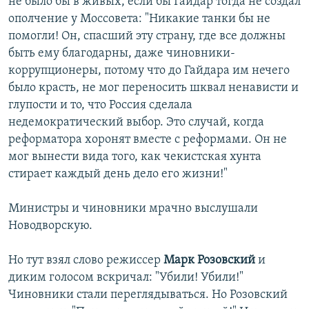
не было бы в живых, если бы Гайдар тогда не создал
ополчение у Моссовета: "Никакие танки бы не
помогли! Он, спасший эту страну, где все должны
быть ему благодарны, даже чиновники-
коррупционеры, потому что до Гайдара им нечего
было красть, не мог переносить шквал ненависти и
глупости и то, что Россия сделала
недемократический выбор. Это случай, когда
реформатора хоронят вместе с реформами. Он не
мог вынести вида того, как чекистская хунта
стирает каждый день дело его жизни!"
Министры и чиновники мрачно выслушали
Новодворскую.
Но тут взял слово режиссер
Марк Розовский
и
диким голосом вскричал: "Убили! Убили!"
Чиновники стали переглядываться. Но Розовский