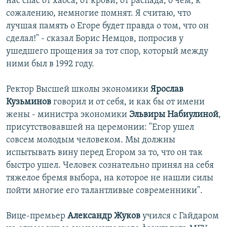
нас спас от хаоса, от крови, от распада, о чем, к
сожалению, немногие помнят. Я считаю, что
лучшая память о Егоре будет правда о том, что он
сделал!" - сказал Борис Немцов, попросив у
ушедшего прощения за тот спор, который между
ними был в 1992 году.
Ректор Высшей школы экономики
Ярослав
Кузьминов
говорил и от себя, и как бы от имени
жены - министра экономики
Эльвиры Набиулиной
,
присутствовавшей на церемонии: "Егор ушел
совсем молодым человеком. Мы должны
испытывать вину перед Егором за то, что он так
быстро ушел. Человек сознательно принял на себя
тяжелое бремя выбора, на которое не нашли силы
пойти многие его талантливые современники".
Вице-премьер
Александр Жуков
учился с Гайдаром