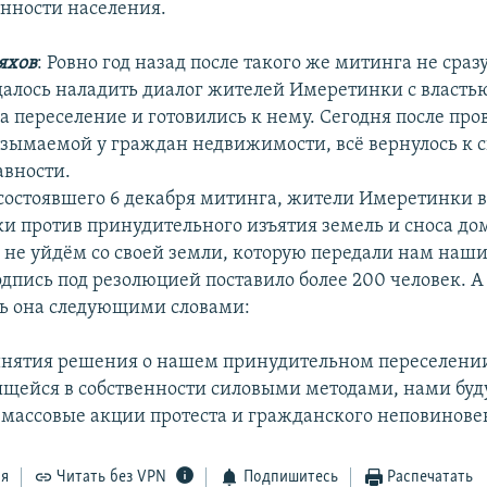
нности населения.
яхов
: Ровно год назад после такого же митинга не сразу
далось наладить диалог жителей Имеретинки с власть
а переселение и готовились к нему. Сегодня после пр
зымаемой у граждан недвижимости, всё вернулось к 
авности.
состоявшего 6 декабря митинга, жители Имеретинки 
ки против принудительного изъятия земель и сноса до
о не уйдём со своей земли, которую передали нам наши
одпись под резолюцией поставило более 200 человек. А
ь она следующими словами:
ринятия решения о нашем принудительном переселени
ящейся в собственности силовыми методами, нами буд
массовые акции протеста и гражданского неповинове
ся
Читать без VPN
Подпишитесь
Распечатать