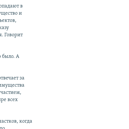
опадают в
ущество и
ъектов,
казу
. Говорит
 было. А
твечает за
 имущества
участием,
ре всех
астков, когда
по