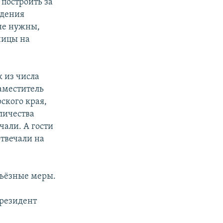
построить за
едения
не нужны,
иницы на
к из числа
аместитель
ского края,
личества
чали. А гости
отвечали на
ерьёзные меры.
президент