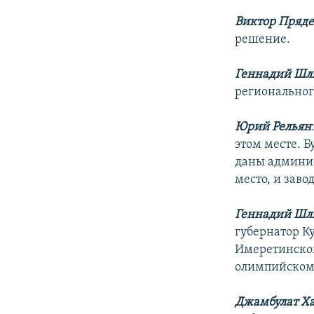
Виктор Пряд
решение.
Геннадий Шл
региональног
Юрий Рельян
этом месте. Б
даны админис
место, и заво
Геннадий Шл
губернатор К
Имеретинской
олимпийском 
Джамбулат Ха