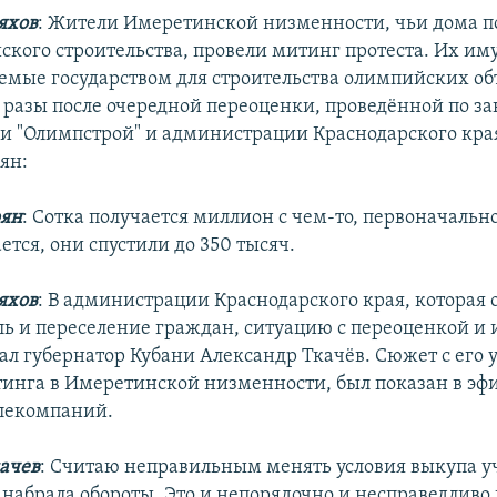
яхов
: Жители Имеретинской низменности, чьи дома п
ского строительства, провели митинг протеста. Их им
емые государством для строительства олимпийских об
 разы после очередной переоценки, проведённой по за
и "Олимпстрой" и администрации Краснодарского края
ян:
рян
: Сотка получается миллион с чем-то, первоначально
ется, они спустили до 350 тысяч.
яхов
: В администрации Краснодарского края, которая о
ль и переселение граждан, ситуацию с переоценкой и
л губернатор Кубани Александр Ткачёв. Сюжет с его 
инга в Имеретинской низменности, был показан в эфи
лекомпаний.
ачев
: Считаю неправильным менять условия выкупа уч
 набрала обороты. Это и непорядочно и несправедливо 