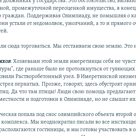
 должниках у государства. Это обстоятельство, вызва
ной, промежуточной переоценкой имущества, в конец
о граждан. Поддерживая Олимпиаду, не помышляя о к
ни устали от недомолвок, умолчаний, а то и прямого 
тей.
ли сюда торговаться. Мы отстаиваем свою землю. Это 
яхов
: Хозяевами этой земли имеретинцы себя не чувст
уры", где раньше было не протолкнуться от гуляющих
новили Растворобетонный узел. В Имеретинской низме
трел пернатых. Прозже, говорят, здесь обустроят орн
тиц. Да что там птицы! Люди свою помощь предлагают
 местности и подготовки к Олимпиаде, но не слышат их
ческая попала под снос олимпийского объекта второй 
 комплекса. Мы неоднократно писали во все инстанции
располагаются гостиницы, и мы готовы участвовать в