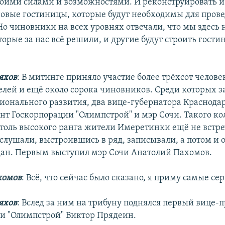
оими силами и возможностями. И реконструировать и 
новые гостиницы, которые будут необходимы для пров
о чиновники на всех уровнях отвечали, что мы здесь 
торые за нас всё решили, и другие будут строить гост
яхов
: В митинге приняло участие более трёхсот челове
лей и ещё около сорока чиновников. Среди которых з
ионального развития, два вице-губернатора Краснодар
нт Госкорпорации "Олимпстрой" и мэр Сочи. Такого ко
толь высокого ранга жители Имеретинки ещё не встре
слушали, выстроившись в ряд, записывали, а потом и 
ан. Первым выступил мэр Сочи Анатолий Пахомов.
хомов
: Всё, что сейчас было сказано, я приму самые с
яхов
: Вслед за ним на трибуну поднялся первый вице-
и "Олимпстрой" Виктор Прядеин.