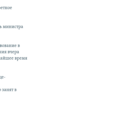
ретное
ль министра
твование в
ния вчера
жайшее время
це-
 занят в