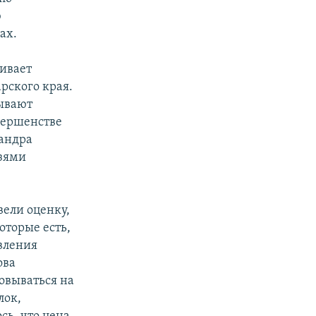
ю
ах.
ивает
рского края.
ывают
вершенстве
андра
зями
вели оценку,
оторые есть,
вления
ова
овываться на
лок,