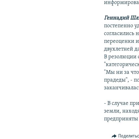
информирова
Геннадий Шл
постепенно у
согласились н
переоценки и
двухлетней д
В резолюции 
"категоричес
"Мы ни за чт
прадеды", - п
заканчивалас
- В случае п
земли, наход
предприняты 
Поделить