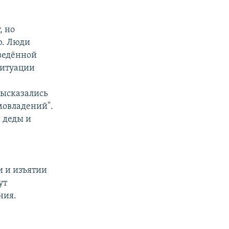
, но
ю. Люди
оведённой
ситуации
высказались
мовладений".
 деды и
и и изъятии
ут
ния.