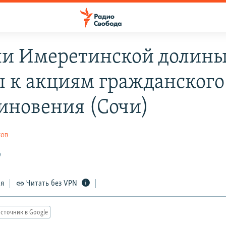
и Имеретинской долин
ы к акциям гражданского
иновения (Сочи)
ов
9
ся
Читать без VPN
сточник в Google