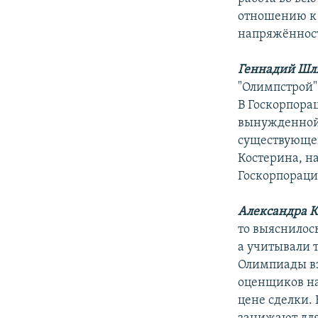
отношению к 
напряжённост
Геннадий Шл
"Олимпстрой"
В Госкорпора
вынужденной,
существующе
Костерина, н
Госкорпораци
Александра К
то выяснилос
а учитывали 
Олимпиады вз
оценщиков на
цене сделки. 