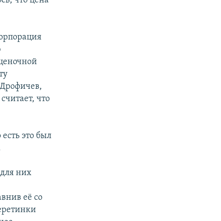
сь, что цена
корпорация
ю
оценочной
ту
 Дрофичев,
считает, что
 есть это был
.
 для них
внив её со
меретинки