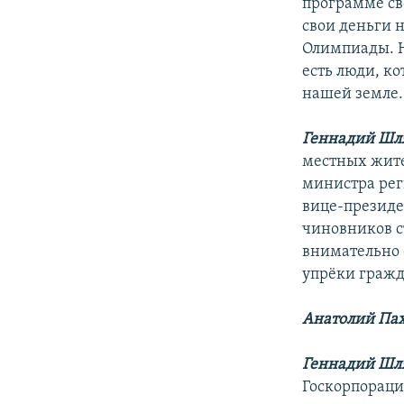
программе св
свои деньги 
Олимпиады. Н
есть люди, ко
нашей земле.
Геннадий Шл
местных жите
министра рег
вице-президе
чиновников с
внимательно 
упрёки гражд
Анатолий Па
Геннадий Шл
Госкорпораци