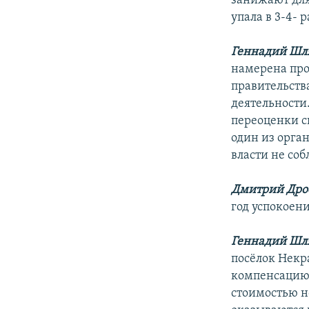
занижают для 
упала в 3-4- р
Геннадий Шл
намерена про
правительств
деятельности
переоценки с
один из орга
власти не со
Дмитрий Дро
год успокоени
Геннадий Шл
посёлок Некр
компенсацию,
стоимостью н