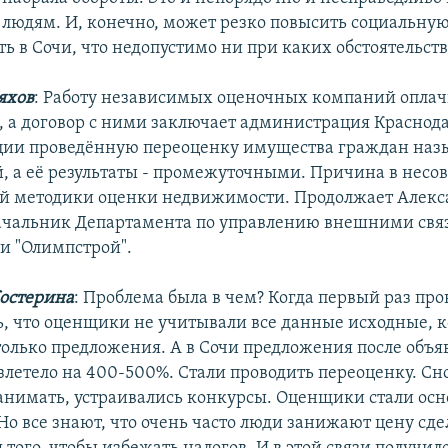
людям. И, конечно, может резко повысить социальну
ь в Сочи, что недопустимо ни при каких обстоятельств
яхов
: Работу независимых оценочных компаний оплач
, а договор с ними заключает администрация Краснода
ции проведённую переоценку имущества граждан наз
 а её результаты - промежуточными. Причина в несо
й методики оценки недвижимости. Продолжает Алекс
ачальник Департамента по управлению внешними свя
и "Олимпстрой".
остерина
: Проблема была в чем? Когда первый раз про
ь, что оценщики не учитывали все данные исходные, к
только предложения. А в Сочи предложения после объя
летело на 400-500%. Стали проводить переоценку. Сн
нимать, устраивались конкурсы. Оценщики стали осн
Но все знают, что очень часто люди занижают цену сде