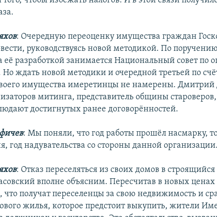
того, чтобы избежать налогов. И в этой связи получило
аза.
яхов
: Очередную переоценку имущества граждан Гос
вести, руководствуясь новой методикой. По поручени
а её разработкой занимается Национальный совет по 
. Но ждать новой методики и очередной третьей по счё
воего имущества имеретинцы не намерены. Дмитрий
низаторов митинга, представитель общины староверов, 
блюдают достигнутых ранее договорённостей.
фичев
: Мы поняли, что год работы прошёл насмарку, то
я, год надувательства со стороны данной организации
яхов
: Отказ переселяться из своих домов в строящийся
асовский вполне объясним. Пересчитав в новых ценах
 что получат переселенцы за свою недвижимость и сра
ового жилья, которое предстоит выкупить, жители И