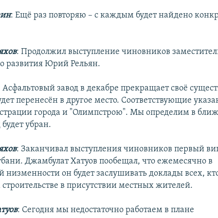
еин
: Ещё раз повторяю – с каждым будет найдено конк
яхов
: Продолжил выступление чиновников заместите
о развития Юрий Рельян.
: Асфальтовый завод в декабре прекращает своё сущес
удет перенесён в другое место. Соответствующие указа
трации города и "Олимпстрою". Мы определим в бли
д будет убран.
яхов
: Заканчивал выступления чиновников первый ви
убани. Джамбулат Хатуов пообещал, что ежемесячно в
 низменности он будет заслушивать доклады всех, кто
строительстве в присутствии местных жителей.
туов
: Сегодня мы недостаточно работаем в плане