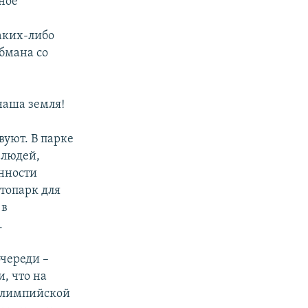
нное
аких-либо
обмана со
наша земля!
вуют. В парке
 людей,
нности
итопарк для
 в
.
очереди –
, что на
 олимпийской