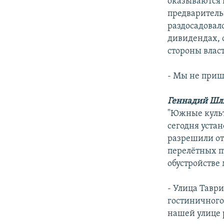
оказываются в
предваритель
раздосадовал
дивидендах, о
стороны влас
- Мы не приш
Геннадий Шл
"Южные культ
сегодня уста
разрешили отс
перелётных п
обустройстве
- Улица Таври
гостиничного
нашей улице 