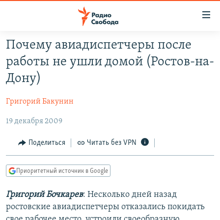
Ссылки
для
упрощенного
Почему авиадиспетчеры после
ПРОГРАММЫ
доступа
работы не ушли домой (Ростов-на-
ПОДКАСТЫ
Вернуться
Дону)
к
АВТОРСКИЕ ПРОЕКТЫ
основному
Григорий Бакунин
ЦИТАТЫ СВОБОДЫ
содержанию
Вернутся
19 декабря 2009
МНЕНИЯ
к
КУЛЬТУРА
Поделиться
Читать без VPN
главной
навигации
IDEL.РЕАЛИИ
Вернутся
Приоритетный источник в Google
КАВКАЗ.РЕАЛИИ
к
СЕВЕР.РЕАЛИИ
Григорий Бочкарев
: Несколько дней назад
поиску
ростовские авиадиспетчеры отказались покидать
СИБИРЬ.РЕАЛИИ
свое рабочее место, устроили своеобразную