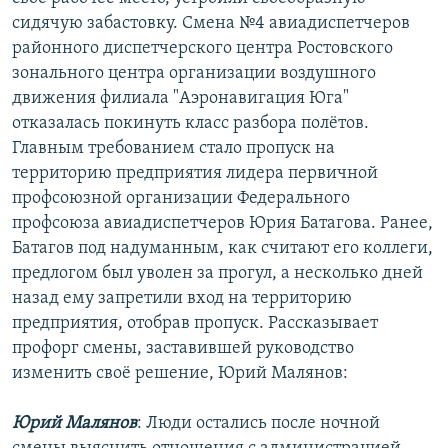
РАСПИСАНИЕ ВЕЩАНИЯ
сидячую забастовку. Смена №4 авиадиспетчеров
районного диспетчерского центра Ростовского
ПОДПИШИТЕСЬ НА РАССЫЛКУ
зонального центра организации воздушного
движения филиала "Аэронавигация Юга"
СОЦИАЛЬНЫЕ СЕТИ
отказалась покинуть класс разбора полётов.
Главным требованием стало пропуск на
территорию предприятия лидера первичной
профсоюзной организации Федерального
профсоюза авиадиспетчеров Юрия Батагова. Ранее,
Все сайты РСЕ/РС
Батагов под надуманным, как считают его коллеги,
предлогом был уволен за прогул, а несколько дней
назад ему запретили вход на территорию
предприятия, отобрав пропуск. Рассказывает
профорг смены, заставившей руководство
изменить своё решение, Юрий Малянов:
Юрий Малянов
: Люди остались после ночной