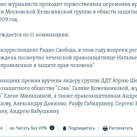
оме журналиста проходит торжественная церемония в
и Московской Хельсинкской группы в области защиты
009 год.
ждается по 11 номинациям.
 корреспондент Радио Свобода, в этом году вопреки ре
ждена посмертно чеченской правозащитнице Наталье
 проявленное в защите прав человека"
инациях премия вручена лидеру группы ДДТ Юрию Ше
возащитного общества "Сова" Галине Кожевниковой, ж
ы" Елене Милашиной, а также правозащитникам Андр
лову, Александру Даниэлю, Рауфу Габидулину, Сергею Б
ну, Андрею Бабушкину.
ся
Читать без VPN
Подпишитесь
Распечатать