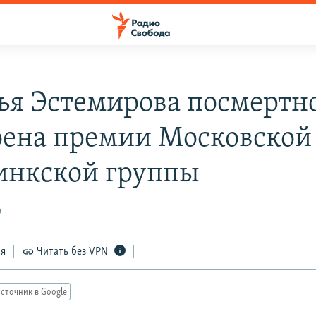
ья Эстемирова посмертн
оена премии Московской
инкской группы
9
ся
Читать без VPN
сточник в Google