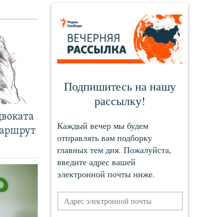
двоката
маршрут