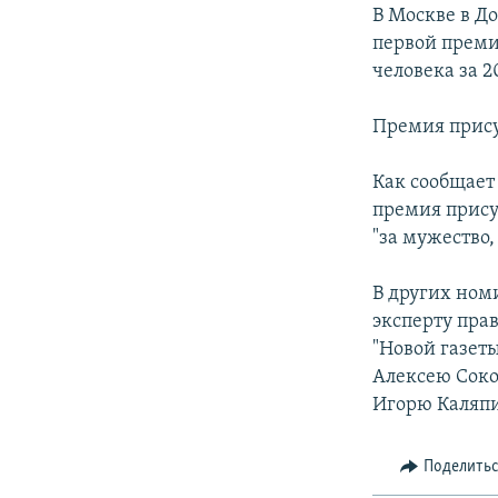
РАСПИСАНИЕ ВЕЩАНИЯ
В Москве в Д
ПОДПИШИТЕСЬ НА РАССЫЛКУ
первой преми
человека за 2
Премия прису
Как сообщает
премия прису
"за мужество,
В других ном
эксперту пра
"Новой газет
Алексею Соко
Игорю Каляпи
Поделить