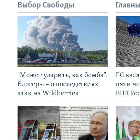
Выбор Свободы
Главны
"Может ударить, как бомба".
ЕС вве
Блогеры – о последствиях
пяти че
атак на Wildberries
ВПК Ро