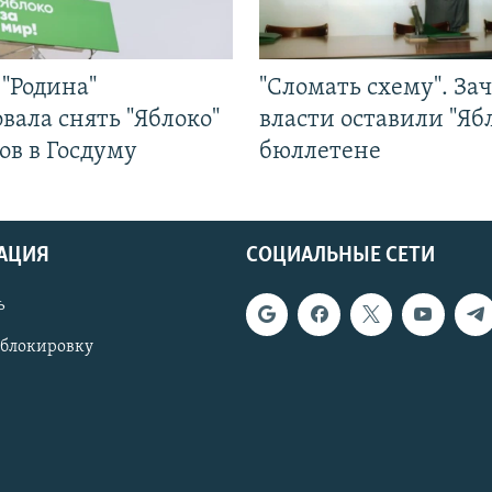
"Родина"
"Сломать схему". За
вала снять "Яблоко"
власти оставили "Ябл
ов в Госдуму
бюллетене
АЦИЯ
СОЦИАЛЬНЫЕ СЕТИ
ь
 блокировку