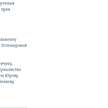
ручения
 прав
гламенту
 Эстемировой
вчуку,
урналистке
ею Юрову,
еляеву,