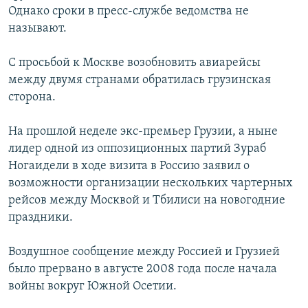
Однако сроки в пресс-службе ведомства не
РАСПИСАНИЕ ВЕЩАНИЯ
называют.
ПОДПИШИТЕСЬ НА РАССЫЛКУ
С просьбой к Москве возобновить авиарейсы
СОЦИАЛЬНЫЕ СЕТИ
между двумя странами обратилась грузинская
сторона.
На прошлой неделе экс-премьер Грузии, а ныне
лидер одной из оппозиционных партий Зураб
Ногаидели в ходе визита в Россию заявил о
Все сайты РСЕ/РС
возможности организации нескольких чартерных
рейсов между Москвой и Тбилиси на новогодние
праздники.
Воздушное сообщение между Россией и Грузией
было прервано в августе 2008 года после начала
войны вокруг Южной Осетии.