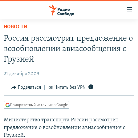
Ссылки
для
упрощенного
НОВОСТИ
ПРОГРАММЫ
доступа
Россия рассмотрит предложение о
ПОДКАСТЫ
Вернуться
возобновлении авиасообщения с
к
АВТОРСКИЕ ПРОЕКТЫ
Грузией
основному
ЦИТАТЫ СВОБОДЫ
содержанию
21 декабря 2009
Вернутся
МНЕНИЯ
к
Поделиться
Читать без VPN
КУЛЬТУРА
главной
навигации
IDEL.РЕАЛИИ
Приоритетный источник в Google
Вернутся
КАВКАЗ.РЕАЛИИ
к
Министерство транспорта России рассмотрит
СЕВЕР.РЕАЛИИ
поиску
предложение о возобновлении авиасообщения с
СИБИРЬ.РЕАЛИИ
Грузией.