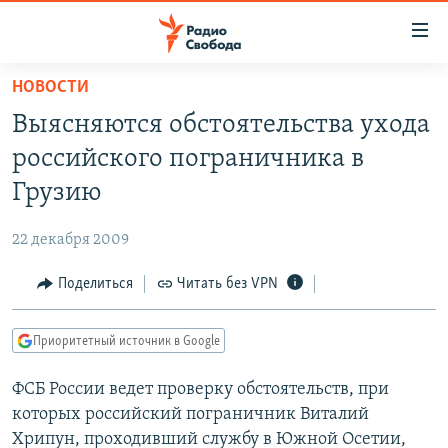
Ссылки
для
упрощенного
НОВОСТИ
ПРОГРАММЫ
доступа
Выясняются обстоятельства ухода
ПОДКАСТЫ
Вернуться
российского пограничника в
к
АВТОРСКИЕ ПРОЕКТЫ
Грузию
основному
ЦИТАТЫ СВОБОДЫ
содержанию
22 декабря 2009
Вернутся
МНЕНИЯ
к
Поделиться
Читать без VPN
КУЛЬТУРА
главной
навигации
IDEL.РЕАЛИИ
Приоритетный источник в Google
Вернутся
КАВКАЗ.РЕАЛИИ
к
ФСБ России ведет проверку обстоятельств, при
СЕВЕР.РЕАЛИИ
поиску
которых российский пограничник Виталий
СИБИРЬ.РЕАЛИИ
Хрипун, проходивший службу в Южной Осетии,