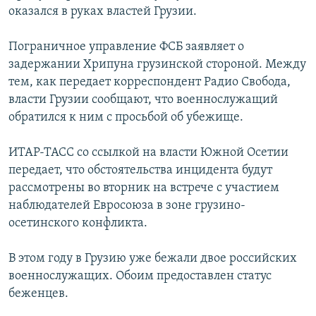
оказался в руках властей Грузии.
РАСПИСАНИЕ ВЕЩАНИЯ
ПОДПИШИТЕСЬ НА РАССЫЛКУ
Пограничное управление ФСБ заявляет о
задержании Хрипуна грузинской стороной. Между
СОЦИАЛЬНЫЕ СЕТИ
тем, как передает корреспондент Радио Свобода,
власти Грузии сообщают, что военнослужащий
обратился к ним с просьбой об убежище.
ИТАР-ТАСС со ссылкой на власти Южной Осетии
передает, что обстоятельства инцидента будут
Все сайты РСЕ/РС
рассмотрены во вторник на встрече с участием
наблюдателей Евросоюза в зоне грузино-
осетинского конфликта.
В этом году в Грузию уже бежали двое российских
военнослужащих. Обоим предоставлен статус
беженцев.