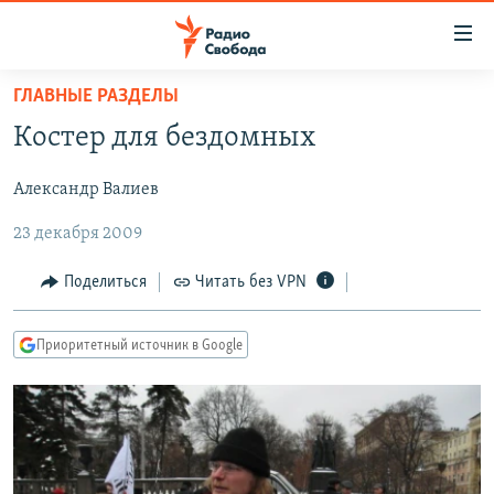
Ссылки
для
упрощенного
ГЛАВНЫЕ РАЗДЕЛЫ
ПРОГРАММЫ
доступа
Костер для бездомных
ПОДКАСТЫ
Вернуться
к
Александр Валиев
АВТОРСКИЕ ПРОЕКТЫ
основному
23 декабря 2009
ЦИТАТЫ СВОБОДЫ
содержанию
Вернутся
МНЕНИЯ
Поделиться
Читать без VPN
к
КУЛЬТУРА
главной
Приоритетный источник в Google
навигации
IDEL.РЕАЛИИ
Вернутся
КАВКАЗ.РЕАЛИИ
к
СЕВЕР.РЕАЛИИ
поиску
СИБИРЬ.РЕАЛИИ