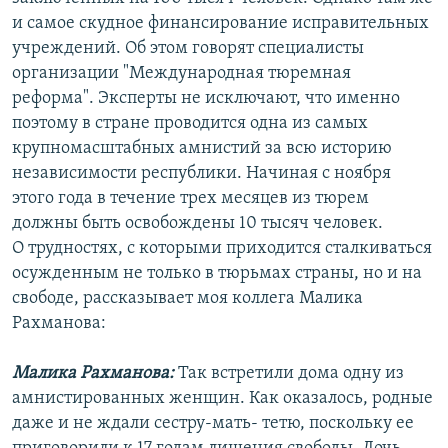
РАСПИСАНИЕ ВЕЩАНИЯ
и самое скудное финансирование исправительных
учреждений. Об этом говорят специалисты
ПОДПИШИТЕСЬ НА РАССЫЛКУ
организации "Международная тюремная
реформа". Эксперты не исключают, что именно
СОЦИАЛЬНЫЕ СЕТИ
поэтому в стране проводится одна из самых
крупномасштабных амнистий за всю историю
независимости республики. Начиная с ноября
этого года в течение трех месяцев из тюрем
должны быть освобождены 10 тысяч человек.
Все сайты РСЕ/РС
О трудностях, с которыми приходится сталкиваться
осужденным не только в тюрьмах страны, но и на
свободе, рассказывает моя коллега Малика
Рахманова:
Малика Рахманова:
Так встретили дома одну из
амнистированных женщин. Как оказалось, родные
даже и не ждали сестру-мать- тетю, поскольку ее