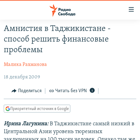
Ссылки
для
упрощенного
Амнистия в Таджикистане -
ПРОГРАММЫ
доступа
способ решить финансовые
ПОДКАСТЫ
Вернуться
проблемы
к
АВТОРСКИЕ ПРОЕКТЫ
основному
Малика Рахманова
ЦИТАТЫ СВОБОДЫ
содержанию
Вернутся
18 декабря 2009
МНЕНИЯ
к
КУЛЬТУРА
Поделиться
Читать без VPN
главной
навигации
IDEL.РЕАЛИИ
Вернутся
Приоритетный источник в Google
КАВКАЗ.РЕАЛИИ
к
СЕВЕР.РЕАЛИИ
Ирина Лагунина:
В Таджикистане самый низкий в
поиску
Центральной Азии уровень тюремных
СИБИРЬ.РЕАЛИИ
заключенных на 100 тысяч человек. Однако там же