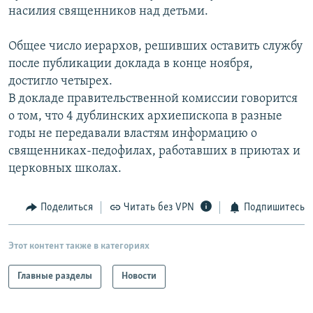
насилия священников над детьми.
РАСПИСАНИЕ ВЕЩАНИЯ
ПОДПИШИТЕСЬ НА РАССЫЛКУ
Общее число иерархов, решивших оставить службу
после публикации доклада в конце ноября,
СОЦИАЛЬНЫЕ СЕТИ
достигло четырех.
В докладе правительственной комиссии говорится
о том, что 4 дублинских архиепископа в разные
годы не передавали властям информацию о
священниках-педофилах, работавших в приютах и
церковных школах.
Все сайты РСЕ/РС
Поделиться
Читать без VPN
Подпишитесь
Этот контент также в категориях
Главные разделы
Новости