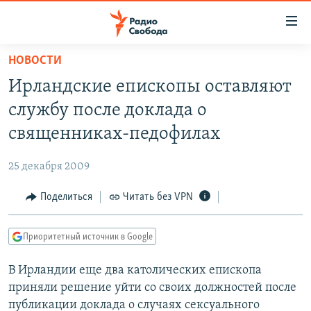
Ссылки
для
упрощенного
НОВОСТИ
ПРОГРАММЫ
доступа
Ирландские епископы оставляют
ПОДКАСТЫ
Вернуться
службу после доклада о
к
АВТОРСКИЕ ПРОЕКТЫ
священниках-педофилах
основному
ЦИТАТЫ СВОБОДЫ
содержанию
25 декабря 2009
Вернутся
МНЕНИЯ
к
Поделиться
Читать без VPN
КУЛЬТУРА
главной
навигации
IDEL.РЕАЛИИ
Приоритетный источник в Google
Вернутся
КАВКАЗ.РЕАЛИИ
к
В Ирландии еще два католических епископа
СЕВЕР.РЕАЛИИ
поиску
приняли решение уйти со своих должностей после
СИБИРЬ.РЕАЛИИ
публикации доклада о случаях сексуального