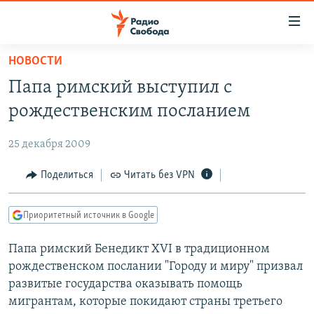
Ссылки
для
упрощенного
НОВОСТИ
ПРОГРАММЫ
доступа
Папа римский выступил с
ПОДКАСТЫ
Вернуться
рождественским посланием
к
АВТОРСКИЕ ПРОЕКТЫ
основному
25 декабря 2009
ЦИТАТЫ СВОБОДЫ
содержанию
Вернутся
МНЕНИЯ
Поделиться
Читать без VPN
к
КУЛЬТУРА
главной
Приоритетный источник в Google
навигации
IDEL.РЕАЛИИ
Вернутся
Папа римский Бенедикт XVI в традиционном
КАВКАЗ.РЕАЛИИ
к
рождественском послании "Городу и миру" призвал
СЕВЕР.РЕАЛИИ
поиску
развитые государства оказывать помощь
мигрантам, которые покидают страны третьего
СИБИРЬ.РЕАЛИИ