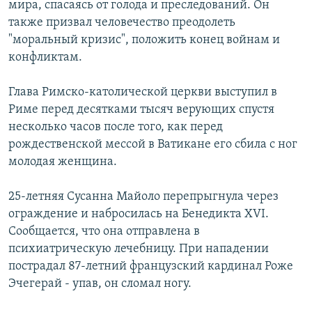
мира, спасаясь от голода и преследований. Он
РАСПИСАНИЕ ВЕЩАНИЯ
также призвал человечество преодолеть
ПОДПИШИТЕСЬ НА РАССЫЛКУ
"моральный кризис", положить конец войнам и
конфликтам.
СОЦИАЛЬНЫЕ СЕТИ
Глава Римско-католической церкви выступил в
Риме перед десятками тысяч верующих спустя
несколько часов после того, как перед
рождественской мессой в Ватикане его сбила с ног
молодая женщина.
Все сайты РСЕ/РС
25-летняя Сусанна Майоло перепрыгнула через
ограждение и набросилась на Бенедикта XVI.
Сообщается, что она отправлена в
психиатрическую лечебницу. При нападении
пострадал 87-летний французский кардинал Роже
Эчегерай - упав, он сломал ногу.