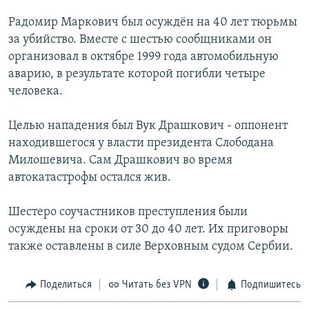
РАСПИСАНИЕ ВЕЩАНИЯ
Радомир Маркович был осуждён на 40 лет тюрьмы
ПОДПИШИТЕСЬ НА РАССЫЛКУ
за убийство. Вместе с шестью сообщниками он
организовал в октябре 1999 года автомобильную
аварию, в результате которой погибли четыре
СОЦИАЛЬНЫЕ СЕТИ
человека.
Целью нападения был Вук Драшкович - оппонент
находившегося у власти президента Слободана
Милошевича. Сам Драшкович во время
Все сайты РСЕ/РС
автокатастрофы остался жив.
Шестеро соучастников преступления были
осуждены на сроки от 30 до 40 лет. Их приговоры
также оставлены в силе Верховным судом Сербии.
Поделиться
Читать без VPN
Подпишитесь