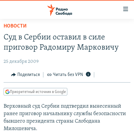
Ссылки
для
упрощенного
НОВОСТИ
ПРОГРАММЫ
доступа
Суд в Сербии оставил в силе
ПОДКАСТЫ
Вернуться
приговор Радомиру Марковичу
к
АВТОРСКИЕ ПРОЕКТЫ
основному
25 декабря 2009
ЦИТАТЫ СВОБОДЫ
содержанию
Вернутся
МНЕНИЯ
Поделиться
Читать без VPN
к
КУЛЬТУРА
главной
Приоритетный источник в Google
навигации
IDEL.РЕАЛИИ
Вернутся
Верховный суд Сербии подтвердил вынесенный
КАВКАЗ.РЕАЛИИ
к
ранее приговор начальнику службы безопасности
СЕВЕР.РЕАЛИИ
поиску
бывшего президента страны Слободана
Милошевича.
СИБИРЬ.РЕАЛИИ