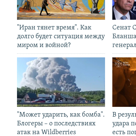
"Иран тянет время". Как
Сенат 
долго будет ситуация между
Бланша
миром и войной?
генера
"Может ударить, как бомба".
В резул
Блогеры – о последствиях
удара п
атак на Wildberries
есть п