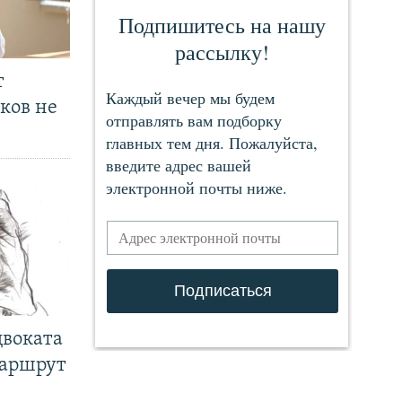
т
ков не
двоката
маршрут