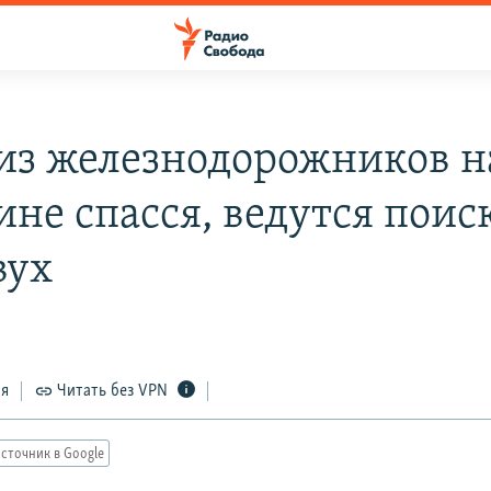
из железнодорожников н
ине спасся, ведутся поис
вух
ся
Читать без VPN
сточник в Google