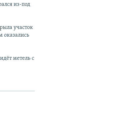
ался из-под
рыла участок
м оказались
идёт метель с