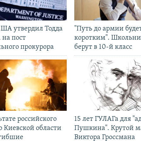
США утвердил Тодда
"Путь до армии буде
 на пост
коротким". Школьни
льного прокурора
берут в 10-й класс
ьтате российского
15 лет ГУЛАГа для "а
о Киевской области
Пушкина". Крутой 
огибшие
Виктора Гроссмана