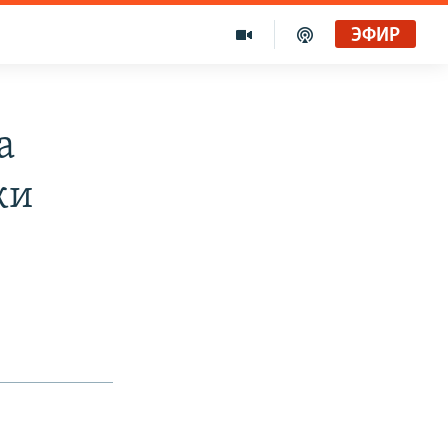
ЭФИР
а
ки