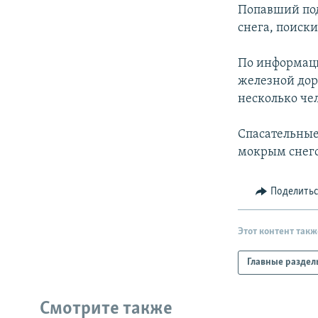
РАСПИСАНИЕ ВЕЩАНИЯ
Попавший под
ПОДПИШИТЕСЬ НА РАССЫЛКУ
снега, поиск
По информаци
железной дор
несколько чел
Спасательные
мокрым снего
Поделить
Этот контент такж
Главные раздел
Смотрите также