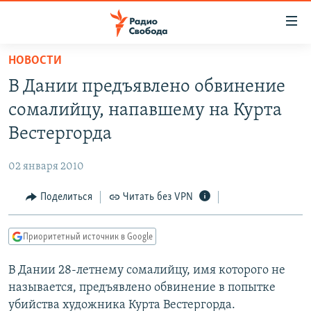
Ссылки
для
упрощенного
НОВОСТИ
ПРОГРАММЫ
доступа
В Дании предъявлено обвинение
ПОДКАСТЫ
Вернуться
сомалийцу, напавшему на Курта
к
АВТОРСКИЕ ПРОЕКТЫ
Вестергорда
основному
ЦИТАТЫ СВОБОДЫ
содержанию
02 января 2010
Вернутся
МНЕНИЯ
к
Поделиться
Читать без VPN
КУЛЬТУРА
главной
навигации
IDEL.РЕАЛИИ
Приоритетный источник в Google
Вернутся
КАВКАЗ.РЕАЛИИ
к
В Дании 28-летнему сомалийцу, имя которого не
СЕВЕР.РЕАЛИИ
поиску
называется, предъявлено обвинение в попытке
СИБИРЬ.РЕАЛИИ
убийства художника Курта Вестергорда.