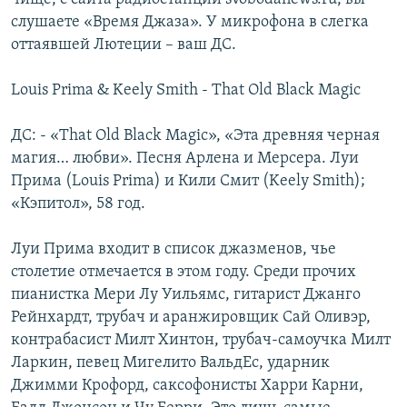
слушаете «Время Джаза». У микрофона в слегка
оттаявшей Лютеции – ваш ДС.
Louis Prima & Keely Smith - That Old Black Magic
ДС: - «That Old Black Magic», «Эта древняя черная
магия… любви». Песня Арлена и Мерсера. Луи
Прима (Louis Prima) и Кили Смит (Keely Smith);
«Кэпитол», 58 год.
Луи Прима входит в список джазменов, чье
столетие отмечается в этом году. Среди прочих
пианистка Мери Лу Уильямс, гитарист Джанго
Рейнхардт, трубач и аранжировщик Сай Оливэр,
контрабасист Милт Хинтон, трубач-самоучка Милт
Ларкин, певец Мигелито ВальдЕс, ударник
Джимми Крофорд, саксофонисты Харри Карни,