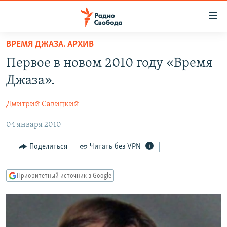
Ссылки
для
упрощенного
ВРЕМЯ ДЖАЗА. АРХИВ
ПРОГРАММЫ
доступа
Первое в новом 2010 году «Время
ПОДКАСТЫ
Вернуться
Джаза».
к
АВТОРСКИЕ ПРОЕКТЫ
основному
Дмитрий Савицкий
ЦИТАТЫ СВОБОДЫ
содержанию
Вернутся
04 января 2010
МНЕНИЯ
к
КУЛЬТУРА
Поделиться
Читать без VPN
главной
навигации
IDEL.РЕАЛИИ
Вернутся
Приоритетный источник в Google
КАВКАЗ.РЕАЛИИ
к
СЕВЕР.РЕАЛИИ
поиску
СИБИРЬ.РЕАЛИИ