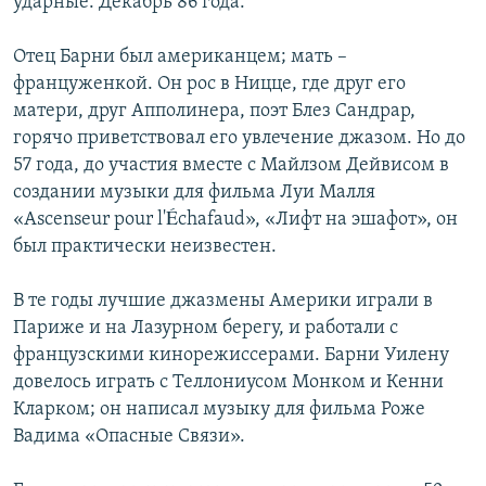
ударные. Декабрь 86 года.
Отец Барни был американцем; мать –
француженкой. Он рос в Ницце, где друг его
матери, друг Апполинера, поэт Блез Сандрар,
горячо приветствовал его увлечение джазом. Но до
57 года, до участия вместе с Майлзом Дейвисом в
создании музыки для фильма Луи Малля
«Ascenseur pour l'Échafaud», «Лифт на эшафот», он
был практически неизвестен.
В те годы лучшие джазмены Америки играли в
Париже и на Лазурном берегу, и работали с
французскими кинорежиссерами. Барни Уилену
довелось играть с Теллониусом Монком и Кенни
Кларком; он написал музыку для фильма Роже
Вадима «Опасные Связи».