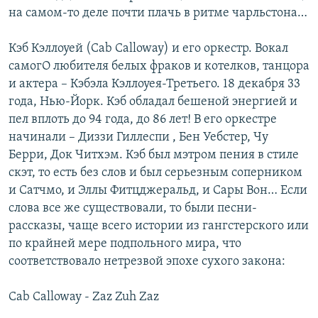
на самом-то деле почти плачь в ритме чарльстона…
Кэб Кэллоуей (Cab Calloway) и его оркестр. Вокал
самогО любителя белых фраков и котелков, танцора
и актера – Кэбэла Кэллоуея-Третьего. 18 декабря 33
года, Нью-Йорк. Кэб обладал бешеной энергией и
пел вплоть до 94 года, до 86 лет! В его оркестре
начинали – Диззи Гиллеспи , Бен Уебстер, Чу
Берри, Док Читхэм. Кэб был мэтром пения в стиле
скэт, то есть без слов и был серьезным соперником
и Сатчмо, и Эллы Фитцджеральд, и Сары Вон… Если
слова все же существовали, то были песни-
рассказы, чаще всего истории из гангстерского или
по крайней мере подпольного мира, что
соответствовало нетрезвой эпохе сухого закона:
Cab Calloway - Zaz Zuh Zaz