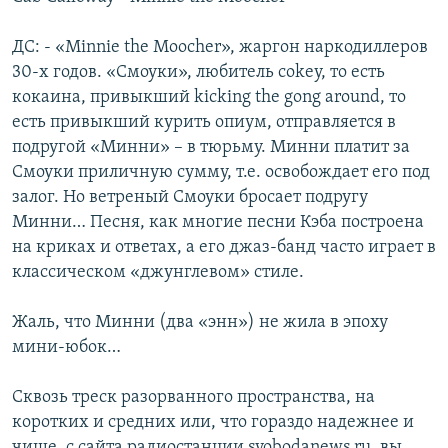
ДС: - «Minnie the Moocher», жаргон наркодиллеров
30-х годов. «Смоуки», любитель cokey, то есть
кокаина, привыкший kicking the gong around, то
есть привыкший курить опиум, отправляется в
подругой «Минни» – в тюрьму. Минни платит за
Смоуки приличную сумму, т.е. освобождает его под
залог. Но ветреный Смоуки бросает подругу
Минни… Песня, как многие песни Кэба построена
на криках и ответах, а его джаз-банд часто играет в
классическом «джунглевом» стиле.
Жаль, что Минни (два «энн») не жила в эпоху
мини-юбок…
Сквозь треск разорванного пространства, на
коротких и средних или, что гораздо надежнее и
чище, с сайта радиостанции svobodanews.ru, вы