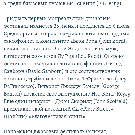
а среди блюзовых певцов Би-Би Кинг (B.B. King).
Тридцать первый монреальский джазовый
фестиваль начнется 25 июня и продлится до 6 июля.
Среди организаторов: американский авангардный
саксофонист и композитор Джон Зорн (John Zorn),
певица и скрипачка Лори Эндерсон, и ее муж,
гитарист и рок-певец Лу Рид (Lou Reed). Откроют
фестиваль – американский саксофонист Дэйвид
Сэнборн (David Sanborn) и его соотечественник
органист, трубач и певец Джои ДеФранческо (Joey
DeFrancesco). Гитарист Джордж Бенсон (George
Benson) посвятит свое выступление Нэт-Кинг-Коулу.
Еще один гитарист – Джон Скофилд (John Scofield)
представит свой последний СД «Piety Street»
(Пай’эти) «Благочестивая Улица».
Панамский джазовый фестиваль (климат,