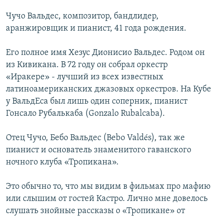
Чучо Вальдес, композитор, бандлидер,
аранжировщик и пианист, 41 года рождения.
Его полное имя Хезус Дионисио Вальдес. Родом он
из Кивикана. В 72 году он собрал оркестр
«Иракере» - лучший из всех известных
латиноамериканских джазовых оркестров. На Кубе
у ВальдЕса был лишь один соперник, пианист
Гонсало Рубалькаба (Gonzalo Rubalcaba).
Отец Чучо, Бебо Вальдес (Bebo Valdés), так же
пианист и основатель знаменитого гаванского
ночного клуба «Тропикана».
Это обычно то, что мы видим в фильмах про мафию
или слышим от гостей Кастро. Лично мне довелось
слушать знойные рассказы о «Тропикане» от