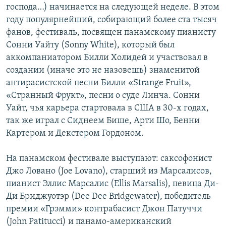
господа…) начинается на следующей неделе. В этом
году популярнейший, собирающий более ста тысяч
фанов, фестиваль, посвящен панамскому пианисту
Сонни Уайту (Sonny White), который был
аккомпаниатором Билли Холидей и участвовал в
создании (иначе это не назовешь) знаменитой
антирасистской песни Билли «Strange Fruit»,
«Странный Фрукт», песни о суде Линча. Сонни
Уайт, чья карьера стартовала в США в 30-х годах,
так же играл с Сиднеем Бише, Арти Шо, Бенни
Картером и Декстером Гордоном.
На панамском фестивале выступают: саксофонист
Джо Ловано (Joe Lovano), старший из Марсалисов,
пианист Эллис Марсалис (Ellis Marsalis), певица Ди-
Ди Бриджуотэр (Dee Dee Bridgewater), победитель
премии «Грэмми» контрабасист Джон Патуччи
(John Patitucci) и панамо-американский