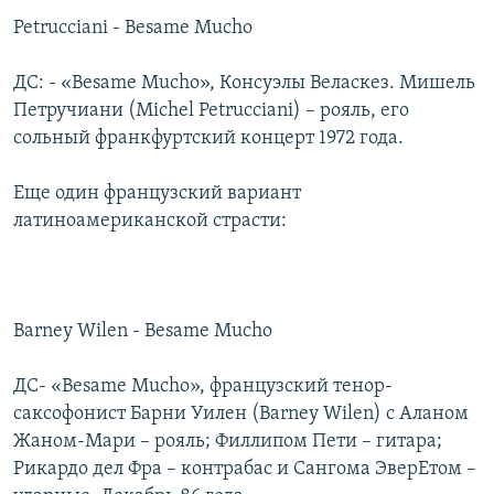
Petrucciani - Besame Mucho
ДС: - «Besame Mucho», Консуэлы Веласкез. Мишель
Петручиани (Michel Petrucciani) – рояль, его
сольный франкфуртский концерт 1972 года.
Еще один французский вариант
латиноамериканской страсти:
Barney Wilen - Besame Mucho
ДС- «Besame Mucho», французский тенор-
саксофонист Барни Уилен (Barney Wilen) с Аланом
Жаном-Мари – рояль; Филлипом Пети – гитара;
Рикардо дел Фра – контрабас и Сангома ЭверЕтом –