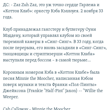
ДС: - Zaz Zuh Zaz, это уж точно сердце Гарлема и
«Коттон Клаб»: оркестр Кэба Кэллоуея. 2 ноября 33
года.
Клуб принадлежал гангстеру и бутлегеру Оуни
Мэддену, который управлял клубом из своей
тюремной камеры в «Синг-Синг». В 33 году, когда
после перерыва, его вновь засадили в «Синг-Синг»,
танцовщицы и стриптизерши «Коттон Клаба»
выступали перед боссом – в самой тюрьме…
Коронным номером Кэба в «Коттон Клабе» была
песня Minnie the Moocher, написанная Кэбом
поверх музыки и текста Франки «Пол-Пинты»
Джейксона (Frankie "Half-Pint" Jaxon) -- "Willie the
Weeper.
Cab Calloway - Minnie the Moocher