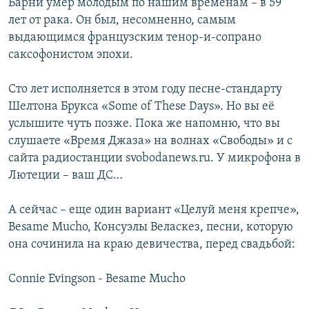
Барни умер молодым по нашим временам – в 59
лет от рака. Он был, несомненно, самым
выдающимся французским тенор-и-сопрано
саксофонистом эпохи.
Cто лет исполняется в этом году песне-стандарту
Шелтона Брукса «Some of These Days». Но вы её
услышите чуть позже. Пока же напомню, что вы
слушаете «Время Джаза» на волнах «Свободы» и с
сайта радиостанции svobodanews.ru. У микрофона в
Лютеции – ваш ДС…
А сейчас – еще один вариант «Целуй меня крепче»,
Besame Mucho, Консуэлы Веласкез, песни, которую
она сочинила на краю девичества, перед свадьбой:
Connie Evingson - Besame Mucho