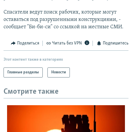
РАСПИСАНИЕ ВЕЩАНИЯ
Спасатели ведут поиск рабочих, которые могут
ПОДПИШИТЕСЬ НА РАССЫЛКУ
оставаться под разрушенными конструкциями, -
сообщает "Би-би-си" со ссылкой на местные СМИ.
СОЦИАЛЬНЫЕ СЕТИ
Поделиться
Читать без VPN
Подпишитесь
Этот контент также в категориях
Все сайты РСЕ/РС
Главные разделы
Новости
Смотрите также