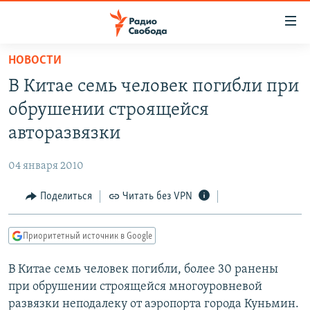
Ссылки
для
упрощенного
НОВОСТИ
ПРОГРАММЫ
доступа
В Китае семь человек погибли при
ПОДКАСТЫ
Вернуться
обрушении строящейся
к
АВТОРСКИЕ ПРОЕКТЫ
авторазвязки
основному
ЦИТАТЫ СВОБОДЫ
содержанию
04 января 2010
Вернутся
МНЕНИЯ
к
Поделиться
Читать без VPN
КУЛЬТУРА
главной
навигации
IDEL.РЕАЛИИ
Приоритетный источник в Google
Вернутся
КАВКАЗ.РЕАЛИИ
к
В Китае семь человек погибли, более 30 ранены
СЕВЕР.РЕАЛИИ
поиску
при обрушении строящейся многоуровневой
СИБИРЬ.РЕАЛИИ
развязки неподалеку от аэропорта города Куньмин.