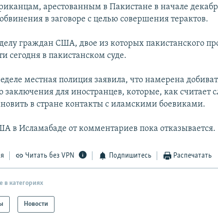
иканцам, арестованным в Пакистане в начале декабря
обвинения в заговоре с целью совершения терактов.
делу граждан США, двое из которых пакистанского п
и сегодня в пакистанском суде.
еделе местная полиция заявила, что намерена добиват
 заключения для иностранцев, которые, как считает с
ановить в стране контакты с иламскими боевиками.
ША в Исламабаде от комментариев пока отказывается.
ся
Читать без VPN
Подпишитесь
Распечатать
е в категориях
ы
Новости