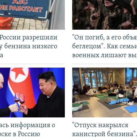
 России разрешили
"Он погиб, а его объ
у бензина низкого
беглецом". Как семь
а
военных лишают вы
ась информация о
"Отпуск накрылся
ске в Россию
канистрой бензина"