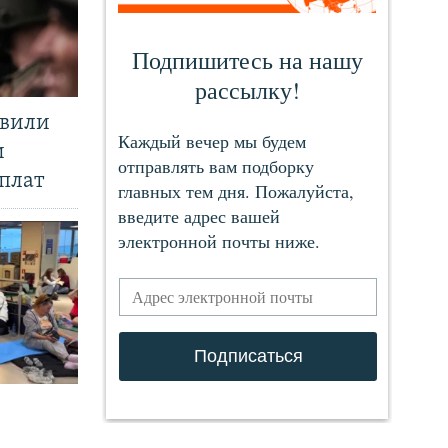
явили
и
плат
.