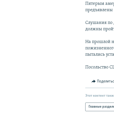
РАСПИСАНИЕ ВЕЩАНИЯ
Пятерым амер
ПОДПИШИТЕСЬ НА РАССЫЛКУ
предъявлены 
Слушания по 
должны пройт
На прошлой н
пожизненного
пытались уст
Посольство С
Поделить
Этот контент такж
Главные раздел