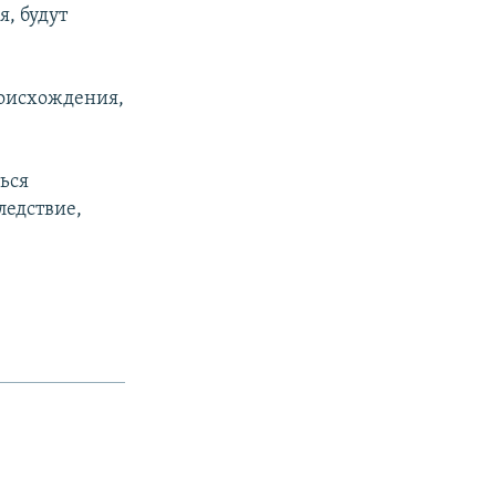
, будут
роисхождения,
ься
ледствие,