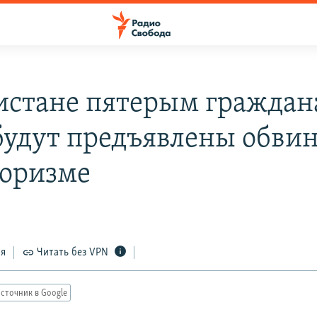
истане пятерым гражда
удут предъявлены обви
роризме
ся
Читать без VPN
сточник в Google