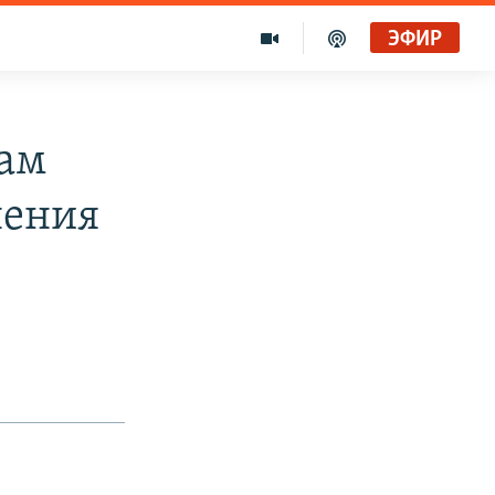
ЭФИР
нам
нения