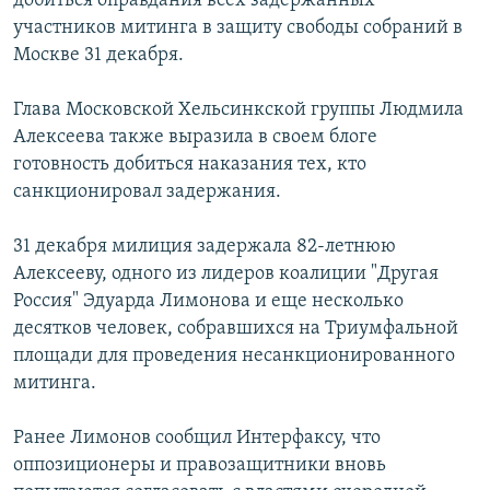
добиться оправдания всех задержанных
РАСПИСАНИЕ ВЕЩАНИЯ
участников митинга в защиту свободы собраний в
Москве 31 декабря.
ПОДПИШИТЕСЬ НА РАССЫЛКУ
Глава Московской Хельсинкской группы Людмила
СОЦИАЛЬНЫЕ СЕТИ
Алексеева также выразила в своем блоге
готовность добиться наказания тех, кто
санкционировал задержания.
31 декабря милиция задержала 82-летнюю
Все сайты РСЕ/РС
Алексееву, одного из лидеров коалиции "Другая
Россия" Эдуарда Лимонова и еще несколько
десятков человек, собравшихся на Триумфальной
площади для проведения несанкционированного
митинга.
Ранее Лимонов сообщил Интерфаксу, что
оппозиционеры и правозащитники вновь