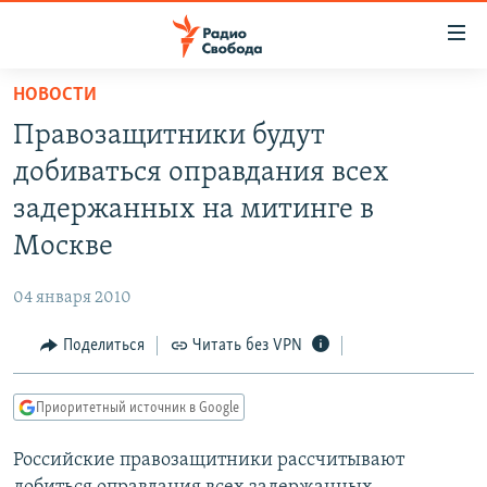
Ссылки
для
упрощенного
НОВОСТИ
ПРОГРАММЫ
доступа
Правозащитники будут
ПОДКАСТЫ
Вернуться
добиваться оправдания всех
к
АВТОРСКИЕ ПРОЕКТЫ
задержанных на митинге в
основному
ЦИТАТЫ СВОБОДЫ
содержанию
Москве
Вернутся
МНЕНИЯ
к
04 января 2010
КУЛЬТУРА
главной
Поделиться
Читать без VPN
навигации
IDEL.РЕАЛИИ
Вернутся
КАВКАЗ.РЕАЛИИ
к
Приоритетный источник в Google
СЕВЕР.РЕАЛИИ
поиску
Российские правозащитники рассчитывают
СИБИРЬ.РЕАЛИИ