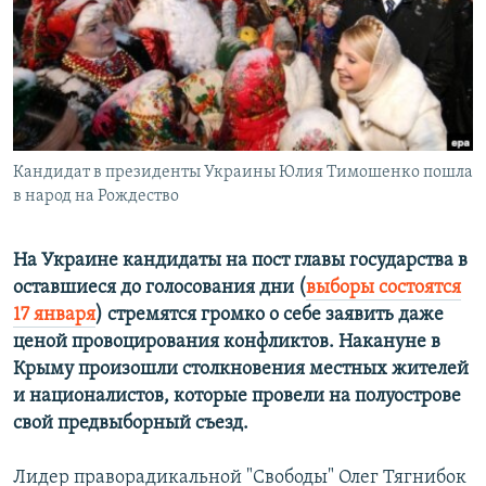
РАСПИСАНИЕ ВЕЩАНИЯ
ПОДПИШИТЕСЬ НА РАССЫЛКУ
СОЦИАЛЬНЫЕ СЕТИ
Кандидат в президенты Украины Юлия Тимошенко пошла
в народ на Рождество
На Украине кандидаты на пост главы государства в
Все сайты РСЕ/РС
оставшиеся до голосования дни (
выборы состоятся
17 января
) стремятся громко о себе заявить даже
ценой провоцирования конфликтов. Накануне в
Крыму произошли столкновения местных жителей
и националистов, которые провели на полуострове
свой предвыборный съезд.
Лидер праворадикальной "Свободы" Олег Тягнибок