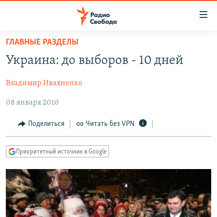
Ссылки
для
упрощенного
ГЛАВНЫЕ РАЗДЕЛЫ
ПРОГРАММЫ
доступа
Украина: до выборов - 10 дней
ПОДКАСТЫ
Вернуться
к
Владимир Ивахненко
АВТОРСКИЕ ПРОЕКТЫ
основному
08 января 2010
ЦИТАТЫ СВОБОДЫ
содержанию
Вернутся
МНЕНИЯ
Поделиться
Читать без VPN
к
КУЛЬТУРА
главной
Приоритетный источник в Google
навигации
IDEL.РЕАЛИИ
Вернутся
КАВКАЗ.РЕАЛИИ
к
СЕВЕР.РЕАЛИИ
поиску
СИБИРЬ.РЕАЛИИ