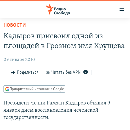
Ссылки
для
упрощенного
НОВОСТИ
ПРОГРАММЫ
доступа
Кадыров присвоил одной из
ПОДКАСТЫ
Вернуться
площадей в Грозном имя Хрущева
к
АВТОРСКИЕ ПРОЕКТЫ
основному
09 января 2010
ЦИТАТЫ СВОБОДЫ
содержанию
Вернутся
МНЕНИЯ
Поделиться
Читать без VPN
к
КУЛЬТУРА
главной
Приоритетный источник в Google
навигации
IDEL.РЕАЛИИ
Вернутся
Президент Чечни Рамзан Кадыров объявил 9
КАВКАЗ.РЕАЛИИ
к
января днем восстановления чеченской
СЕВЕР.РЕАЛИИ
поиску
государственности.
СИБИРЬ.РЕАЛИИ