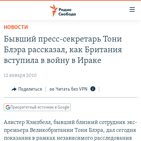
Ссылки
для
упрощенного
НОВОСТИ
ПРОГРАММЫ
доступа
Бывший пресс-секретарь Тони
ПОДКАСТЫ
Вернуться
Блэра рассказал, как Британия
к
АВТОРСКИЕ ПРОЕКТЫ
вступила в войну в Ираке
основному
ЦИТАТЫ СВОБОДЫ
содержанию
12 января 2010
Вернутся
МНЕНИЯ
к
Поделиться
Читать без VPN
КУЛЬТУРА
главной
навигации
IDEL.РЕАЛИИ
Приоритетный источник в Google
Вернутся
КАВКАЗ.РЕАЛИИ
к
Алистер Кэмпбелл, бывший близкий сотрудник экс-
СЕВЕР.РЕАЛИИ
поиску
премьера Великобритании Тони Блэра, дал сегодня
СИБИРЬ.РЕАЛИИ
показания в рамках независимого расследования