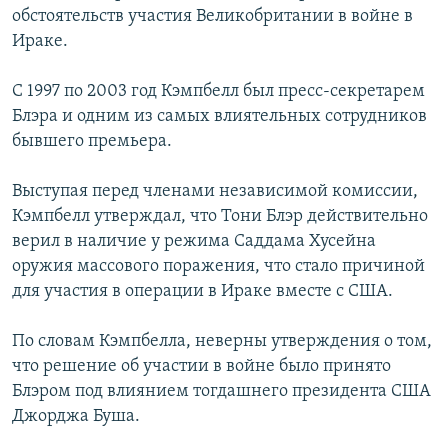
обстоятельств участия Великобритании в войне в
РАСПИСАНИЕ ВЕЩАНИЯ
Ираке.
ПОДПИШИТЕСЬ НА РАССЫЛКУ
С 1997 по 2003 год Кэмпбелл был пресс-секретарем
СОЦИАЛЬНЫЕ СЕТИ
Блэра и одним из самых влиятельных сотрудников
бывшего премьера.
Выступая перед членами независимой комиссии,
Кэмпбелл утверждал, что Тони Блэр действительно
верил в наличие у режима Саддама Хусейна
Все сайты РСЕ/РС
оружия массового поражения, что стало причиной
для участия в операции в Ираке вместе с США.
По словам Кэмпбелла, неверны утверждения о том,
что решение об участии в войне было принято
Блэром под влиянием тогдашнего президента США
Джорджа Буша.