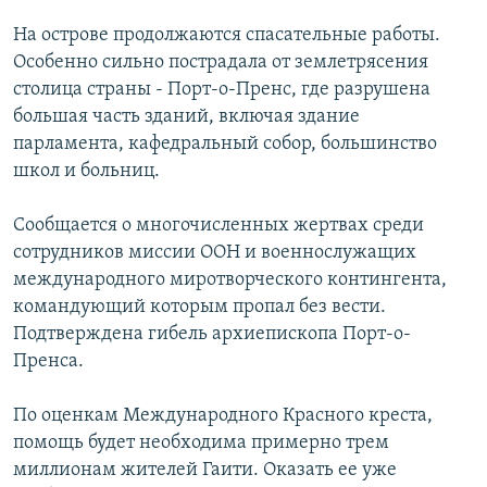
РАСПИСАНИЕ ВЕЩАНИЯ
На острове продолжаются спасательные работы.
ПОДПИШИТЕСЬ НА РАССЫЛКУ
Особенно сильно пострадала от землетрясения
столица страны - Порт-о-Пренс, где разрушена
большая часть зданий, включая здание
СОЦИАЛЬНЫЕ СЕТИ
парламента, кафедральный собор, большинство
школ и больниц.
Сообщается о многочисленных жертвах среди
сотрудников миссии ООН и военнослужащих
Все сайты РСЕ/РС
международного миротворческого контингента,
командующий которым пропал без вести.
Подтверждена гибель архиепископа Порт-о-
Пренса.
По оценкам Международного Красного креста,
помощь будет необходима примерно трем
миллионам жителей Гаити. Оказать ее уже