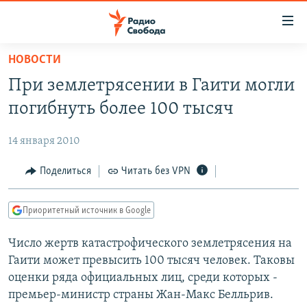
Ссылки
для
упрощенного
НОВОСТИ
ПРОГРАММЫ
доступа
При землетрясении в Гаити могли
ПОДКАСТЫ
Вернуться
погибнуть более 100 тысяч
к
АВТОРСКИЕ ПРОЕКТЫ
основному
14 января 2010
ЦИТАТЫ СВОБОДЫ
содержанию
Вернутся
МНЕНИЯ
Поделиться
Читать без VPN
к
КУЛЬТУРА
главной
Приоритетный источник в Google
навигации
IDEL.РЕАЛИИ
Вернутся
Число жертв катастрофического землетрясения на
КАВКАЗ.РЕАЛИИ
к
Гаити может превысить 100 тысяч человек. Таковы
СЕВЕР.РЕАЛИИ
поиску
оценки ряда официальных лиц, среди которых -
премьер-министр страны Жан-Макс Белльрив.
СИБИРЬ.РЕАЛИИ