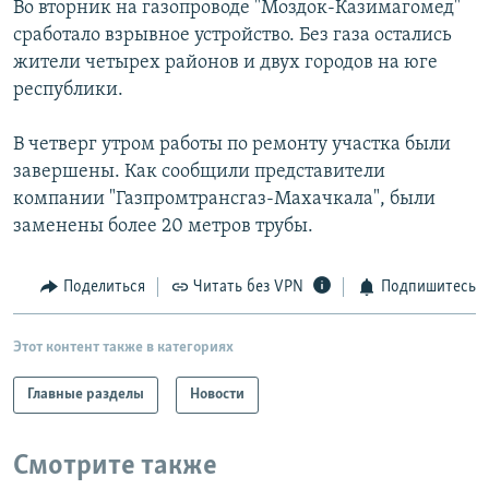
Во вторник на газопроводе "Моздок-Казимагомед"
РАСПИСАНИЕ ВЕЩАНИЯ
сработало взрывное устройство. Без газа остались
ПОДПИШИТЕСЬ НА РАССЫЛКУ
жители четырех районов и двух городов на юге
республики.
СОЦИАЛЬНЫЕ СЕТИ
В четверг утром работы по ремонту участка были
завершены. Как сообщили представители
компании "Газпромтрансгаз-Махачкала", были
заменены более 20 метров трубы.
Все сайты РСЕ/РС
Поделиться
Читать без VPN
Подпишитесь
Этот контент также в категориях
Главные разделы
Новости
Смотрите также