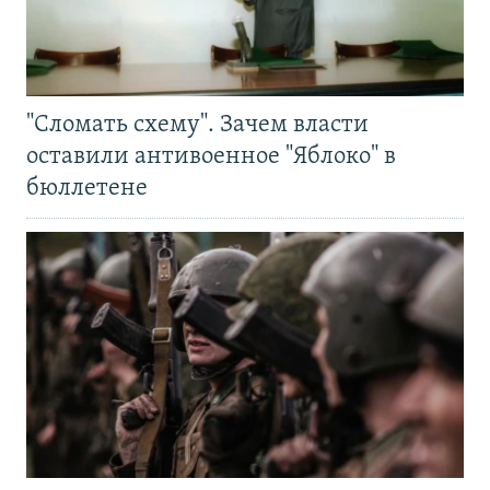
"Сломать схему". Зачем власти
оставили антивоенное "Яблоко" в
бюллетене