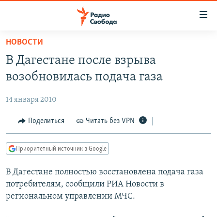
Ссылки
для
упрощенного
НОВОСТИ
ПРОГРАММЫ
доступа
В Дагестане после взрыва
ПОДКАСТЫ
Вернуться
возобновилась подача газа
к
АВТОРСКИЕ ПРОЕКТЫ
основному
14 января 2010
ЦИТАТЫ СВОБОДЫ
содержанию
Вернутся
МНЕНИЯ
Поделиться
Читать без VPN
к
КУЛЬТУРА
главной
Приоритетный источник в Google
навигации
IDEL.РЕАЛИИ
Вернутся
В Дагестане полностью восстановлена подача газа
КАВКАЗ.РЕАЛИИ
к
потребителям, сообщили РИА Новости в
СЕВЕР.РЕАЛИИ
поиску
региональном управлении МЧС.
СИБИРЬ.РЕАЛИИ