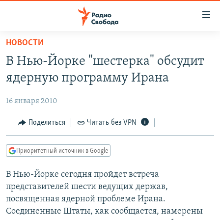
Ссылки
для
упрощенного
НОВОСТИ
ПРОГРАММЫ
доступа
В Нью-Йорке "шестерка" обсудит
ПОДКАСТЫ
Вернуться
ядерную программу Ирана
к
АВТОРСКИЕ ПРОЕКТЫ
основному
16 января 2010
ЦИТАТЫ СВОБОДЫ
содержанию
Вернутся
МНЕНИЯ
Поделиться
Читать без VPN
к
КУЛЬТУРА
главной
Приоритетный источник в Google
навигации
IDEL.РЕАЛИИ
Вернутся
В Нью-Йорке сегодня пройдет встреча
КАВКАЗ.РЕАЛИИ
к
представителей шести ведущих держав,
СЕВЕР.РЕАЛИИ
поиску
посвященная ядерной проблеме Ирана.
Соединенные Штаты, как сообщается, намерены
СИБИРЬ.РЕАЛИИ