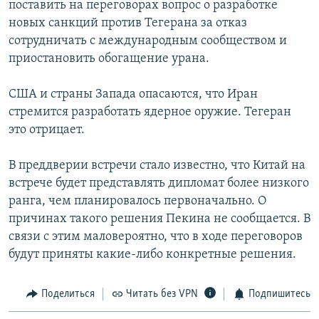
поставить на переговорах вопрос о разработке
РАСПИСАНИЕ ВЕЩАНИЯ
новых санкций против Тегерана за отказ
ПОДПИШИТЕСЬ НА РАССЫЛКУ
сотрудничать с международным сообществом и
приостановить обогащение урана.
СОЦИАЛЬНЫЕ СЕТИ
США и страны Запада опасаются, что Иран
стремится разработать ядерное оружие. Тегеран
это отрицает.
В преддверии встречи стало известно, что Китай на
Все сайты РСЕ/РС
встрече будет представлять дипломат более низкого
ранга, чем планировалось первоначально. О
причинах такого решения Пекина не сообщается. В
связи с этим маловероятно, что в ходе переговоров
будут приняты какие-либо конкретные решения.
Поделиться
Читать без VPN
Подпишитесь