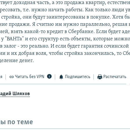
ствует доходная часть, а это продажа квартир, естеств
есовать, т.е. нужно начать работы. Как только люди ув
стройка, они будут заинтересованы в покупке. Хотя б
ние продажи. Я считаю им нужно параллельно, решая в
ей, взять какой-то кредит в Сбербанке. Если будет а
 у "ВАНТа" и его структур есть объекты, которые можн
в залог - это реально. И если будет гарантия сочинской
и и их добрая воля, чтобы стройка закончилась, то С
деление денег.
ся
Читать без VPN
Подпишитесь
Распечатать
надий Шляхов
ы по теме