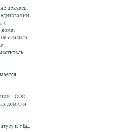
 не прячась,
редитовании.
в с
 дома,
 не осилила.
на
аместитель
:
имается
аний – ООО
лых домов и
атуру и УВД.