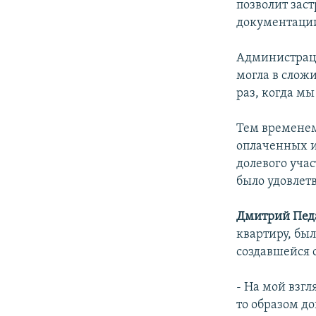
позволит зас
документации
Администраци
могла в слож
раз, когда мы
Тем временем
оплаченных и
долевого учас
было удовлетв
Дмитрий Пед
квартиру, бы
создавшейся 
- На мой взг
то образом д