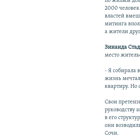
по жилым дом
2000 человек.
властей вмеш
митинга впол
а жители друг
Зинаида Ста
место жительс
- Я собирала 
жизнь мечтал
квартиру. Но 
Свои претенз
руководству 
в его структу
они возводил
Сочи.