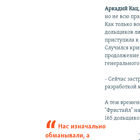
Аркадий Кац
но не всю пр
Как только во
дольщиков ли
приступила к 
Случился криз
продолжение 
генерального
- Сейчас зас
разработкой 
А тем времен
"Фристайл" на
165 дольщико
Нас изначально
обманывали, а