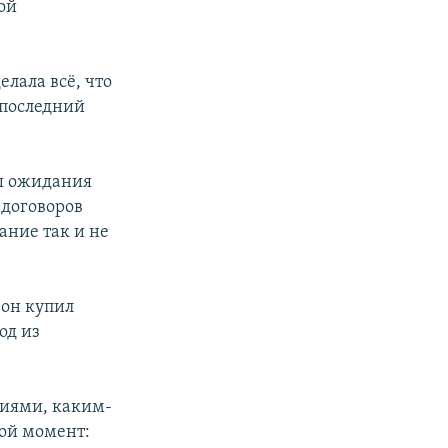
ой
делала всё, что
 последний
ды ожидания
 договоров
вание так и не
 он купил
од из
ниями, каким-
рой момент: