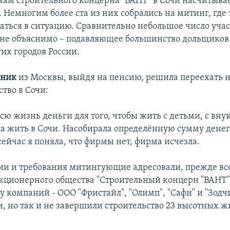
ам строительного концерна "ВАНТ" в Сочи насчитывае
 Немногим более ста из них собрались на митинг, где 
аться в ситуацию. Сравнительно небольшое число уча
не объяснимо – подавляющее большинство дольщиков
их городов России.
дник
из Москвы, выйдя на пенсию, решила переехать н
тво в Сочи:
всю жизнь деньги для того, чтобы жить с детьми, с вну
а жить в Сочи. Насобирала определённую сумму денег,
сейчас я поняла, что фирмы нет, фирма исчезла.
ии и требования митингующие адресовали, прежде все
акционерного общества "Строительный концерн "ВАНТ
ру компаний - ООО "Фристайл", "Олимп", "Сафи" и "Зод
и, но так и не завершили строительство 23 высотных 