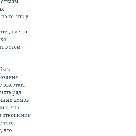
 отказы.
их
а то, что у
тия, на что
ько
т в этом
 было
зования
е высотки.
нять ряд
енных домов
цию, что
 в отношении
 того,
, что