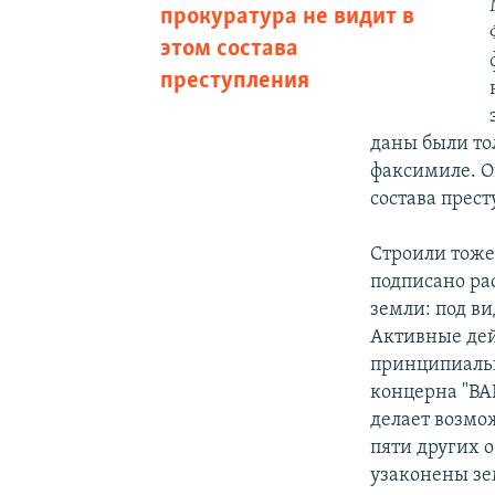
прокуратура не видит в
этом состава
преступления
даны были то
факсимиле. О
состава прест
Строили тоже
подписано ра
земли: под в
Активные дей
принципиальн
концерна "ВА
делает возмо
пяти других 
узаконены зе