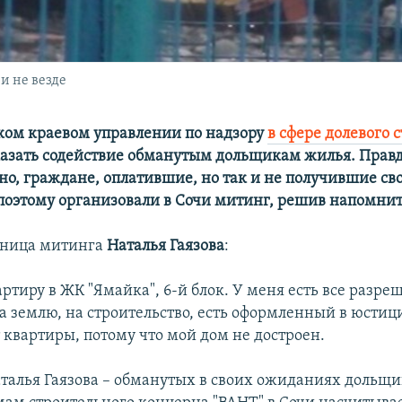
 и не везде
ком краевом управлении по надзору
в сфере долевого 
азать содействие обманутым дольщикам жилья. Правд
но, граждане, оплатившие, но так и не получившие св
 поэтому организовали в Сочи митинг, решив напомнить
тница митинга
Наталья Гаязова
:
артиру в ЖК "Ямайка", 6-й блок. У меня есть все разр
а землю, на строительство, есть оформленный в юстиц
 квартиры, потому что мой дом не достроен.
аталья Гаязова – обманутых в своих ожиданиях дольщик