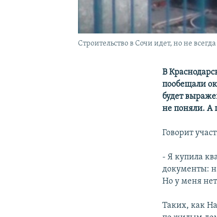
Строительство в Сочи идет, но не всегда
В Краснодарс
пообещали ок
будет выраже
не поняли. А
Говорит учас
- Я купила кв
документы: н
Но у меня нет
Таких, как Н