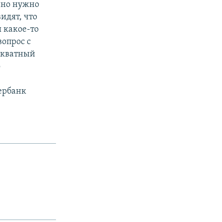
енно нужно
идят, что
ы какое-то
опрос с
декватный
о
бербанк