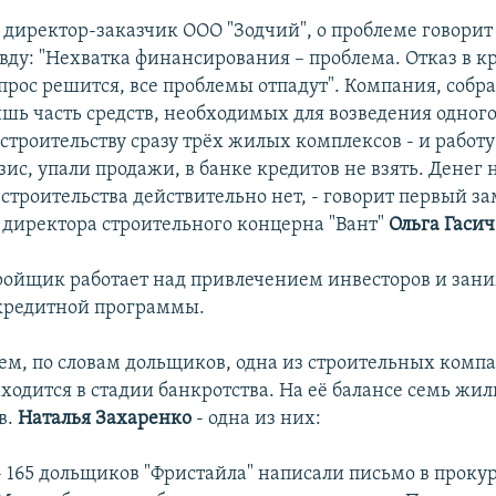
, директор-заказчик ООО "Зодчий", о проблеме говорит
авду: "Нехватка финансирования – проблема. Отказ в к
прос решится, все проблемы отпадут". Компания, собра
шь часть средств, необходимых для возведения одного
строительству сразу трёх жилых комплексов - и работу
ис, упали продажи, в банке кредитов не взять. Денег 
строительства действительно нет, - говорит первый з
 директора строительного концерна "Вант"
Ольга Гасич
тройщик работает над привлечением инвесторов и зан
кредитной программы.
ем, по словам дольщиков, одна из строительных комп
ходится в стадии банкротства. На её балансе семь жи
в.
Наталья Захаренко
- одна из них:
- 165 дольщиков "Фристайла" написали письмо в прокур