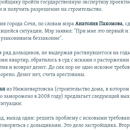
тройщику пройти государственную экспертизу проектн
 и получить разрешение на строительство.
я города Сочи, по словам мэра
Анатолия Пахомова
, с
ившейся ситуации. Мэр заявил: "При мне это первый и
 узакониваем беззаконие".
 ряд дольщиков, не выдержав растянувшегося на го
ми квартир, обратилось в суд с исками о расторжении
тия и возврат денег. До сих пор не одно исковое требо
орено. Денег нет, счета арестованы.
ан
из Нижневартовска (строительство дома, в котором
ло заморожено в 2008 году) предлагает следующий вых
ситуации:
ляд, выход один: решить проблему с исковыми требова
оговориться с дольщиками. Это дело застройщика. Вто