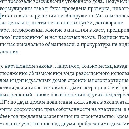
Мы требовали возбуждения уголовного дела. Получили
Формулировка такая: была проведена проверка, никак
финансовых нарушений не обнаружено. Мы ссылались н
нас деньги приняты незаконным путём, договора не
зарегистрированы, многие заплатили в кассу предприя
лько "приходники" и нет кассовых чеков. Подписи тол
ни нас изначально обманывали, а прокуратура не види
упления.
 с нарушением закона. Например, только месяц назад
споряжение об изменении вида разрешённого исполь
идом индивидуальных домов строили многоквартирны
ствия дольщиков заставили администрацию Сочи при
ых решений, также и в отношении других недостро
НТ": по двум домам подписаны акты ввода в эксплуата
жным оформление прав собственности на квартиры, а
объектов продлены разрешения на строительство. Кроме
мельные участки ещё под двумя проблемными домами