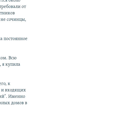
тся около
требовали от
стников
 не сочинцы,
а постоянное
ком. Всю
 я купила
го, к
" и входящих
чий". Именно
жилых домов в