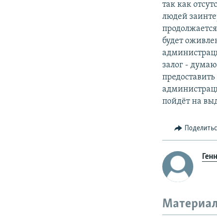
так как отсут
людей заинтер
продолжается 
будет оживле
администраци
залог - думаю
предоставить 
администраци
пойдёт на вы
Поделить
Ген
Материал