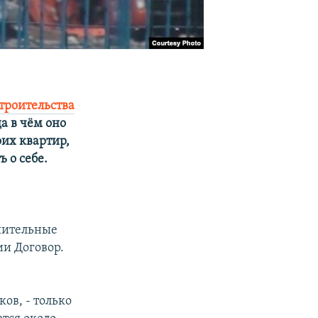
строительства
а в чём оно
оих квартир,
 о себе.
ешительные
ии Договор.
ов, - только