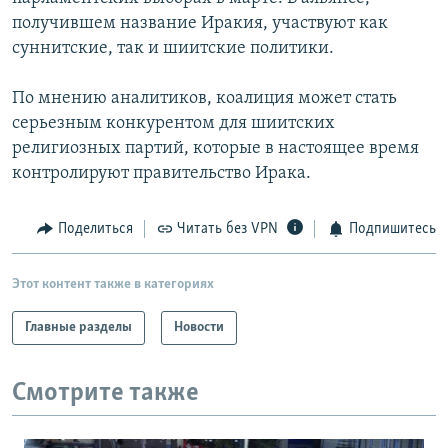
РАСПИСАНИЕ ВЕЩАНИЯ
получившем название Иракия, участвуют как
суннитские, так и шиитские политики.
ПОДПИШИТЕСЬ НА РАССЫЛКУ
По мнению аналитиков, коалиция может стать
СОЦИАЛЬНЫЕ СЕТИ
серьезным конкурентом для шиитских
религиозных партий, которые в настоящее время
контролируют правительство Ирака.
Поделиться
Читать без VPN
Подпишитесь
Все сайты РСЕ/РС
Этот контент также в категориях
Главные разделы
Новости
Смотрите также