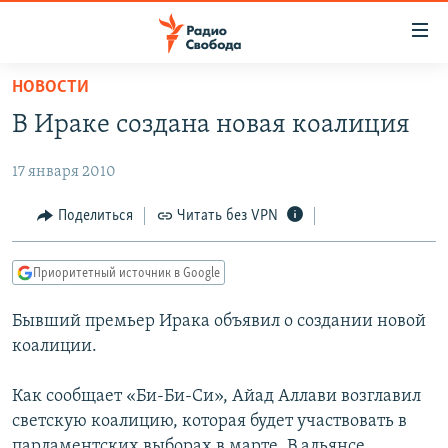
Ссылки
для
упрощенного
НОВОСТИ
ПРОГРАММЫ
доступа
В Ираке создана новая коалиция
ПОДКАСТЫ
Вернуться
к
17 января 2010
АВТОРСКИЕ ПРОЕКТЫ
основному
ЦИТАТЫ СВОБОДЫ
Поделиться
Читать без VPN
содержанию
Вернутся
МНЕНИЯ
к
Приоритетный источник в Google
КУЛЬТУРА
главной
Бывший премьер Ирака объявил о создании новой
навигации
IDEL.РЕАЛИИ
коалиции.
Вернутся
КАВКАЗ.РЕАЛИИ
к
СЕВЕР.РЕАЛИИ
Как сообщает «Би-Би-Си», Айад Аллави возглавил
поиску
светскую коалицию, которая будет участвовать в
СИБИРЬ.РЕАЛИИ
парламентских выборах в марте. В альянсе,