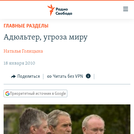
Ссылки
для
упрощенного
ГЛАВНЫЕ РАЗДЕЛЫ
ПРОГРАММЫ
доступа
Адюльтер, угроза миру
ПОДКАСТЫ
Вернуться
к
Наталья Голицына
АВТОРСКИЕ ПРОЕКТЫ
основному
18 января 2010
ЦИТАТЫ СВОБОДЫ
содержанию
Вернутся
МНЕНИЯ
Поделиться
Читать без VPN
к
КУЛЬТУРА
главной
Приоритетный источник в Google
навигации
IDEL.РЕАЛИИ
Вернутся
КАВКАЗ.РЕАЛИИ
к
СЕВЕР.РЕАЛИИ
поиску
СИБИРЬ.РЕАЛИИ