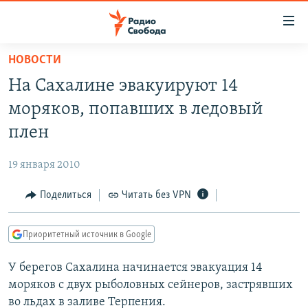
Ссылки
для
упрощенного
НОВОСТИ
ПРОГРАММЫ
доступа
На Сахалине эвакуируют 14
ПОДКАСТЫ
Вернуться
моряков, попавших в ледовый
к
АВТОРСКИЕ ПРОЕКТЫ
плен
основному
ЦИТАТЫ СВОБОДЫ
содержанию
19 января 2010
Вернутся
МНЕНИЯ
к
Поделиться
Читать без VPN
КУЛЬТУРА
главной
навигации
IDEL.РЕАЛИИ
Приоритетный источник в Google
Вернутся
КАВКАЗ.РЕАЛИИ
к
У берегов Сахалина начинается эвакуация 14
СЕВЕР.РЕАЛИИ
поиску
моряков с двух рыболовных сейнеров, застрявших
СИБИРЬ.РЕАЛИИ
во льдах в заливе Терпения.