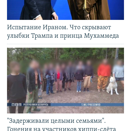
Испытание Ираном. Что скрывают
улыбки Трампа и принца Мухаммеда
"Задерживали целыми семьями".
Гонения на участников хиппи-слёта