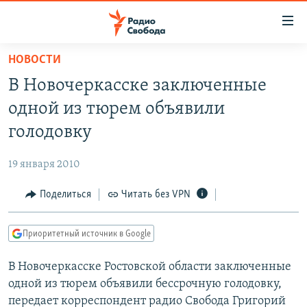
Ссылки
для
упрощенного
НОВОСТИ
ПРОГРАММЫ
доступа
В Новочеркасске заключенные
ПОДКАСТЫ
Вернуться
одной из тюрем объявили
к
АВТОРСКИЕ ПРОЕКТЫ
голодовку
основному
ЦИТАТЫ СВОБОДЫ
содержанию
19 января 2010
Вернутся
МНЕНИЯ
к
Поделиться
Читать без VPN
КУЛЬТУРА
главной
навигации
IDEL.РЕАЛИИ
Приоритетный источник в Google
Вернутся
КАВКАЗ.РЕАЛИИ
к
В Новочеркасске Ростовской области заключенные
СЕВЕР.РЕАЛИИ
поиску
одной из тюрем объявили бессрочную голодовку,
СИБИРЬ.РЕАЛИИ
передает корреспондент радио Свобода Григорий