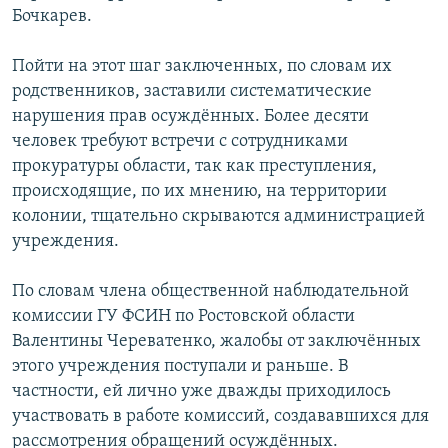
Бочкарев.
РАСПИСАНИЕ ВЕЩАНИЯ
ПОДПИШИТЕСЬ НА РАССЫЛКУ
Пойти на этот шаг заключенных, по словам их
родственников, заставили систематические
СОЦИАЛЬНЫЕ СЕТИ
нарушения прав осуждённых. Более десяти
человек требуют встречи с сотрудниками
прокуратуры области, так как преступления,
происходящие, по их мнению, на территории
колонии, тщательно скрываются администрацией
учреждения.
Все сайты РСЕ/РС
По словам члена общественной наблюдательной
комиссии ГУ ФСИН по Ростовской области
Валентины Череватенко, жалобы от заключённых
этого учреждения поступали и раньше. В
частности, ей лично уже дважды приходилось
участвовать в работе комиссий, создававшихся для
рассмотрения обращений осуждённых.