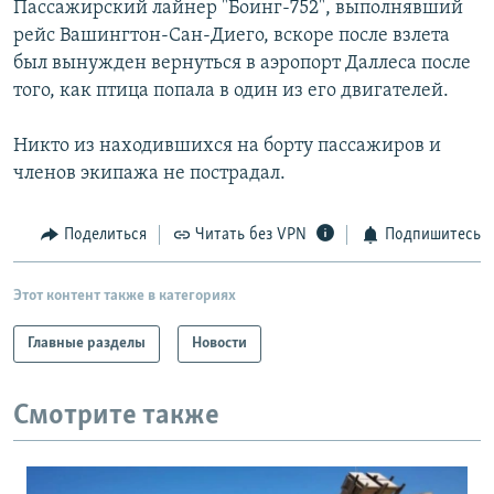
Пассажирский лайнер "Боинг-752", выполнявший
РАСПИСАНИЕ ВЕЩАНИЯ
рейс Вашингтон-Сан-Диего, вскоре после взлета
ПОДПИШИТЕСЬ НА РАССЫЛКУ
был вынужден вернуться в аэропорт Даллеса после
того, как птица попала в один из его двигателей.
СОЦИАЛЬНЫЕ СЕТИ
Никто из находившихся на борту пассажиров и
членов экипажа не пострадал.
Поделиться
Читать без VPN
Подпишитесь
Все сайты РСЕ/РС
Этот контент также в категориях
Главные разделы
Новости
Смотрите также