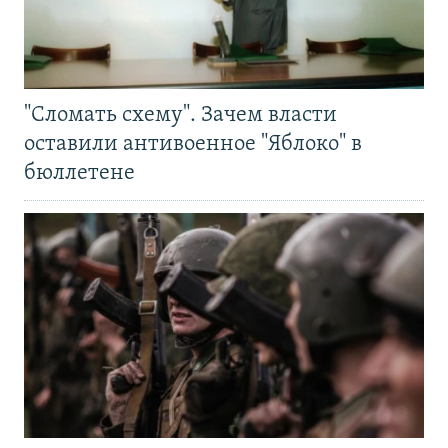
"Сломать схему". Зачем власти
оставили антивоенное "Яблоко" в
бюллетене