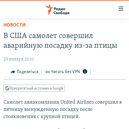
Ссылки
для
упрощенного
НОВОСТИ
ПРОГРАММЫ
доступа
В США самолет совершил
ПОДКАСТЫ
Вернуться
аварийную посадку из-за птицы
к
АВТОРСКИЕ ПРОЕКТЫ
основному
23 января 2010
ЦИТАТЫ СВОБОДЫ
содержанию
Вернутся
МНЕНИЯ
Поделиться
Читать без VPN
к
КУЛЬТУРА
главной
Приоритетный источник в Google
навигации
IDEL.РЕАЛИИ
Вернутся
Самолет авиакомпании United Airlines совершил в
КАВКАЗ.РЕАЛИИ
к
пятницу вынужденную посадку после
СЕВЕР.РЕАЛИИ
поиску
столкновения с крупной птицей.
СИБИРЬ.РЕАЛИИ