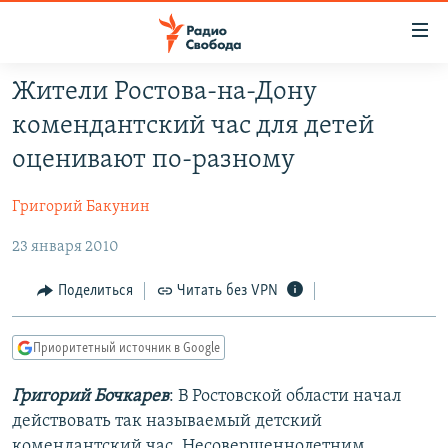
Ссылки
для
упрощенного
Жители Ростова-на-Дону
ПРОГРАММЫ
доступа
комендантский час для детей
ПОДКАСТЫ
Вернуться
оценивают по-разному
к
АВТОРСКИЕ ПРОЕКТЫ
основному
Григорий Бакунин
ЦИТАТЫ СВОБОДЫ
содержанию
Вернутся
23 января 2010
МНЕНИЯ
к
КУЛЬТУРА
Поделиться
Читать без VPN
главной
навигации
IDEL.РЕАЛИИ
Вернутся
Приоритетный источник в Google
КАВКАЗ.РЕАЛИИ
к
СЕВЕР.РЕАЛИИ
Григорий Бочкарев
: В Ростовской области начал
поиску
действовать так называемый детский
СИБИРЬ.РЕАЛИИ
комендантский час. Несовершеннолетним