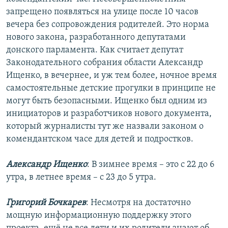
РАСПИСАНИЕ ВЕЩАНИЯ
запрещено появляться на улице после 10 часов
вечера без сопровождения родителей. Это норма
ПОДПИШИТЕСЬ НА РАССЫЛКУ
нового закона, разработанного депутатами
донского парламента. Как считает депутат
СОЦИАЛЬНЫЕ СЕТИ
Законодательного собрания области Александр
Ищенко, в вечернее, и уж тем более, ночное время
самостоятельные детские прогулки в принципе не
могут быть безопасными. Ищенко был одним из
инициаторов и разработчиков нового документа,
Все сайты РСЕ/РС
который журналисты тут же назвали законом о
комендантском часе для детей и подростков.
Александр Ищенко
: В зимнее время – это с 22 до 6
утра, в летнее время – с 23 до 5 утра.
Григорий Бочкарев
: Несмотря на достаточно
мощную информационную поддержку этого