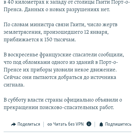
в 40 километрах к западу от столицы Гаити Порт-о-
РАСПИСАНИЕ ВЕЩАНИЯ
Пренса. Данных о новых разрушениях нет.
ПОДПИШИТЕСЬ НА РАССЫЛКУ
По словам министра связи Гаити, число жертв
землетрясения, произошедшего 12 января,
СОЦИАЛЬНЫЕ СЕТИ
приближается к 150 тысячам.
В воскресенье французские спасатели сообщили,
что под обломками одного из зданий в Порт-о-
Пренсе их приборы уловили некое движение.
Все сайты РСЕ/РС
Сейчас они пытаются добраться до источника
сигнала.
В субботу власти страны официально объявили о
прекращении поисково-спасательных работ.
Поделиться
Читать без VPN
Подпишитесь