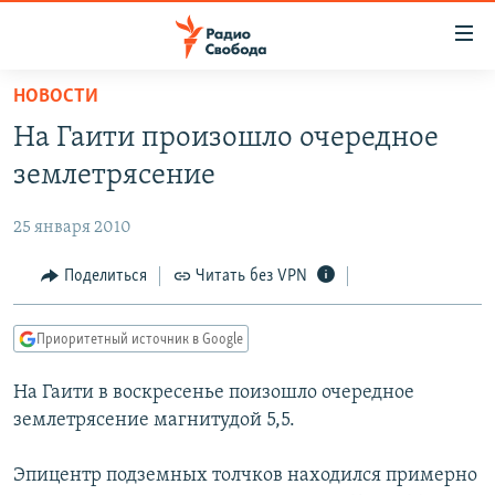
Ссылки
для
упрощенного
НОВОСТИ
ПРОГРАММЫ
доступа
На Гаити произошло очередное
ПОДКАСТЫ
Вернуться
землетрясение
к
АВТОРСКИЕ ПРОЕКТЫ
основному
25 января 2010
ЦИТАТЫ СВОБОДЫ
содержанию
Вернутся
МНЕНИЯ
Поделиться
Читать без VPN
к
КУЛЬТУРА
главной
Приоритетный источник в Google
навигации
IDEL.РЕАЛИИ
Вернутся
На Гаити в воскресенье поизошло очередное
КАВКАЗ.РЕАЛИИ
к
землетрясение магнитудой 5,5.
СЕВЕР.РЕАЛИИ
поиску
Эпицентр подземных толчков находился примерно
СИБИРЬ.РЕАЛИИ