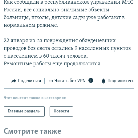
Как сообщили в республиканском управлении МЧС
РАСПИСАНИЕ ВЕЩАНИЯ
России, все социально-значимые объекты –
ПОДПИШИТЕСЬ НА РАССЫЛКУ
больницы, школы, детские сады уже работают в
нормальном режиме.
СОЦИАЛЬНЫЕ СЕТИ
22 января из-за повреждения обледеневших
проводов без света остались 9 населенных пунктов
с населением в 60 тысяч человек.
Ремонтные работы еще продолжаются.
Все сайты РСЕ/РС
Поделиться
Читать без VPN
Подпишитесь
Этот контент также в категориях
Главные разделы
Новости
Смотрите также