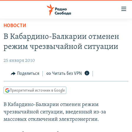
Ссылки
для
упрощенного
НОВОСТИ
ПРОГРАММЫ
доступа
В Кабардино-Балкарии отменен
ПОДКАСТЫ
Вернуться
режим чрезвычайной ситуации
к
АВТОРСКИЕ ПРОЕКТЫ
основному
25 января 2010
ЦИТАТЫ СВОБОДЫ
содержанию
Вернутся
МНЕНИЯ
Поделиться
Читать без VPN
к
КУЛЬТУРА
главной
Приоритетный источник в Google
навигации
IDEL.РЕАЛИИ
Вернутся
В Кабардино-Балкарии отменен режим
КАВКАЗ.РЕАЛИИ
к
чрезвычайной ситуации, введенный из-за
СЕВЕР.РЕАЛИИ
поиску
массовых отключений электроэнергии.
СИБИРЬ.РЕАЛИИ