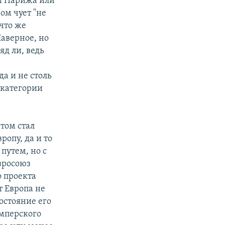
й Парижа или
ом чует "не
 что же
аверное, но
яд ли, ведь
а и не столь
 категории
том стал
опу, да и то
путем, но с
вросоюз
о проекта
т Европа не
остояние его
Имперского