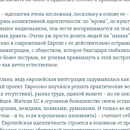
– идеология очень несложная, поскольку в основе ее –
рмы коллективной идентичности: по "крови", по культу
льнее национализм, тем легче воспринимается он теми
ык думать. Очень уж просто делить людей на "наших"
енно в современной Европе с ее действительно острым
ммиграции, с обществом, которое благодаря глобализ
е более пестрым, не успевая привыкнуть к этой пестро
 как нечто естественное.
ельно, ведь европейская интеграция задумывалась как
й проект. Евросоюз научился решать практические во
х отсутствии), рынке труда, единой валюте – но он пок
ейцев. Жители ЕС в огромном большинстве своем остаю
цузами, немцами, поляками, румынами. И только во вт
етью - и то, если хорошенько напомнить) – считают се
 Европейская идентичность строится в основном от пр