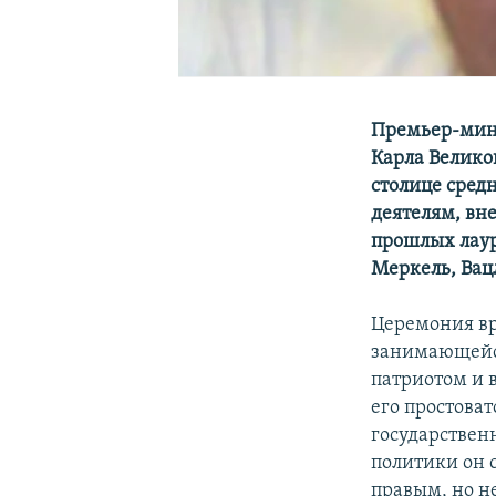
Премьер-мин
Карла Великог
столице сред
деятелям, вн
прошлых лауре
Меркель, Вацл
Церемония вр
занимающейс
патриотом и 
его простова
государствен
политики он с
правым, но н