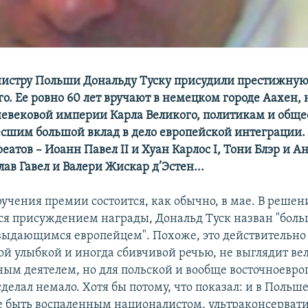
истру Польши Дональду Туску присудили престижну
о. Ее ровно 60 лет вручают в немецком городе Аахен, 
невековой империи Карла Великого, политикам и общ
есшим большой вклад в дело европейской интеграции.
атов – Иоанн Павел II и Хуан Карлос I, Тони Блэр и А
ав Гавел и Валери Жискар д’Эстен...
учения премии состоится, как обычно, в мае. В реше
я присуждением награды, Дональд Туск назван "бол
выдающимся европейцем". Похоже, это действительно т
той улыбкой и иногда сбивчивой речью, не выглядит в
ным деятелем, но для польской и вообще восточноевр
делал немало. Хотя бы потому, что показал: и в Поль
е быть воспаленным националистом, ультраконсерва