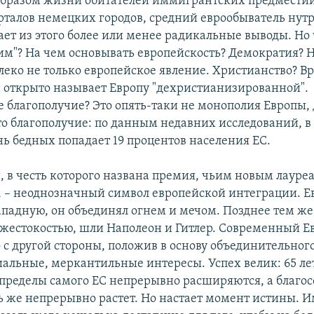
образом жизни обитателей иммигрантских предмести
рталов немецких городов, средний еврообыватель нутр
ает из этого более или менее радикальные выводы. Но
им"? На чем основывать европейскость? Демократия? Н
еко не только европейское явление. Христианство? Вр
 открыто называет Европу "дехристианизированной".
 благополучие? Это опять-таки не монополия Европы, д
то благополучие: по данным недавних исследований, в
нь бедных попадает 19 процентов населения ЕС.
, в честь которого названа премия, чьим новым лауреа
, – неоднозначный символ европейской интеграции. Евр
ападную, он объединял огнем и мечом. Позднее тем же 
жестокостью, шли Наполеон и Гитлер. Современный Е
о с другой стороны, положив в основу объединительног
альные, меркантильные интересы. Успех велик: 65 ле
 пределы самого ЕС непрерывно расширяются, а благос
ь же непрерывно растет. Но настает момент истины. 