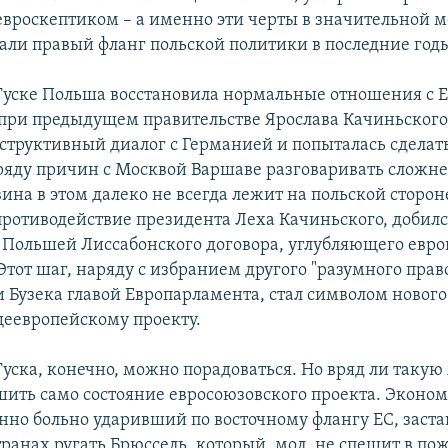
евроскептиком – а именно эти черты в значительной 
али правый фланг польской политики в последние год
уске Польша восстановила нормальные отношения с 
ри предыдущем правительстве Ярослава Качиньского,
структивный диалог с Германией и попыталась сделать
 ряду причин с Москвой Варшаве разговаривать сложне
ина в этом далеко не всегда лежит на польской стороне
противодействие президента Леха Качиньского, добил
Польшей Лиссабонского договора, углубляющего евр
тот шаг, наряду с избранием другого "разумного право
 Бузека главой Европарламента, стал символом нового
еевропейскому проекту.
уска, конечно, можно порадоваться. Но вряд ли такую
шить само состояние евросоюзовского проекта. Эконо
енно больно ударивший по восточному флангу ЕС, заста
ранах ругать Брюссель, который, мол, не спешит в п