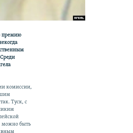
ю премию
некогда
ественным
 Среди
нгела
нии комиссии,
ьшим
ак. Туск, с
еликим
опейской
ше можно быть
тивным