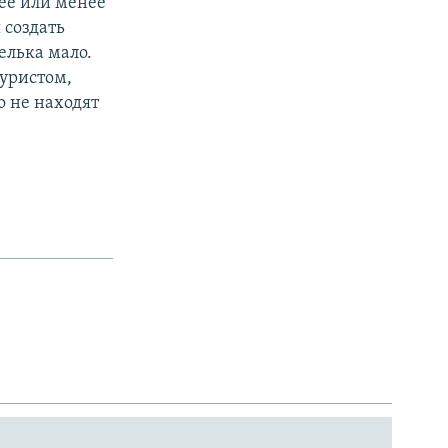
лее или менее
 создать
елька мало.
уристом,
о не находят