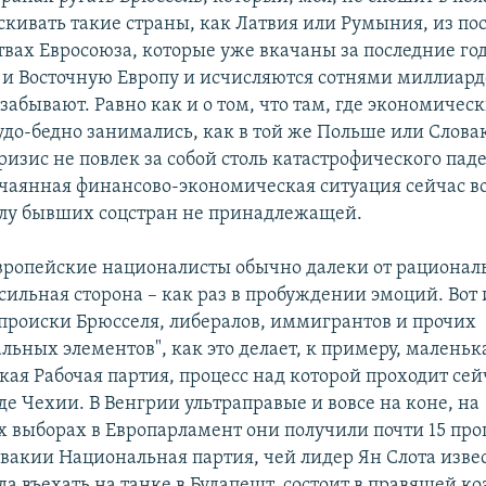
скивать такие страны, как Латвия или Румыния, из по
твах Евросоюза, которые уже вкачаны за последние го
и Восточную Европу и исчисляются сотнями миллиардо
забывают. Равно как и о том, что там, где экономичес
до-бедно занимались, как в той же Польше или Слова
изис не повлек за собой столь катастрофического пад
отчаянная финансово-экономическая ситуация сейчас в
слу бывших соцстран не принадлежащей.
вропейские националисты обычно далеки от рационал
сильная сторона – как раз в пробуждении эмоций. Вот 
происки Брюсселя, либералов, иммигрантов и прочих
ьных элементов", как это делает, к примеру, маленька
ая Рабочая партия, процесс над которой проходит сей
е Чехии. В Венгрии ультраправые и вовсе на коне, на
 выборах в Европарламент они получили почти 15 про
овакии Национальная партия, чей лидер Ян Слота извес
а въехать на танке в Будапешт, состоит в правящей к