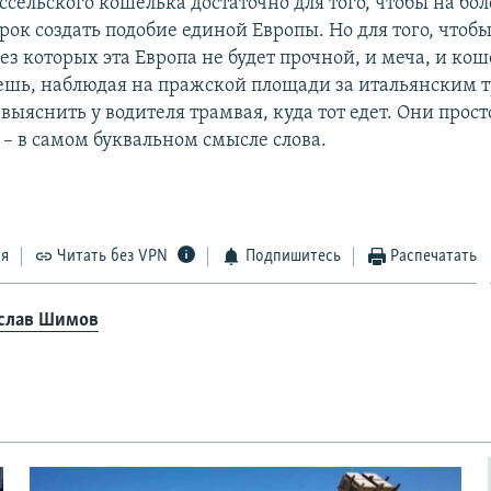
сельского кошелька достаточно для того, чтобы на бо
ок создать подобие единой Европы. Но для того, чтобы
ез которых эта Европа не будет прочной, и меча, и кош
ешь, наблюдая на пражской площади за итальянским т
яснить у водителя трамвая, куда тот едет. Они прост
 – в самом буквальном смысле слова.
ся
Читать без VPN
Подпишитесь
Распечатать
слав Шимов