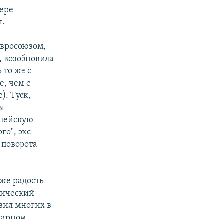
мере
ы.
Евросоюзом,
 возобновила
 то же с
е, чем с
). Туск,
ся
опейскую
го", экс-
 поворота
 же радость
мический
вил многих в
ожарном