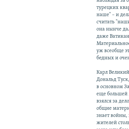
наблюдая за 
турецких ква
наше" – и дел
считать "наш
она нынче дал
даже Ватикан
Материальное
уж всеобще э
бедных и оче
Карл Великий
Дональд Туск
в основном З
еще большей 
взялся за дел
общие матери
знает войны,
жителей стол