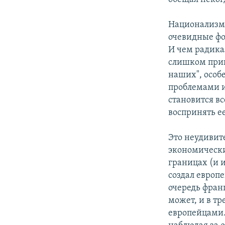
Национализм 
очевидные фо
И чем радика
слишком прив
наших", особ
проблемами и
становится вс
воспринять ее
Это неудивит
экономически
границах (и и
создал европ
очередь фран
может, и в тр
европейцами.