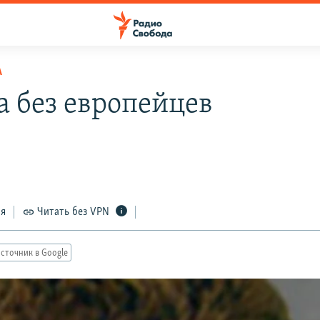
А
а без европейцев
ся
Читать без VPN
сточник в Google