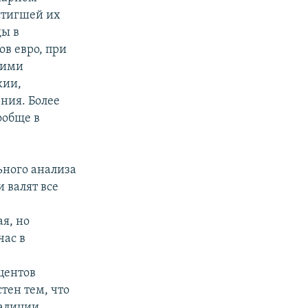
стигшей их
ды в
в евро, при
кими
кии,
ения. Более
ообще в
ьного анализа
и валят все
я, но
час в
центов
тен тем, что
оалиции.