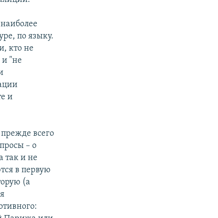
 наиболее
ре, по языку.
, кто не
 и "не
и
ации
те и
 прежде всего
просы – о
а так и не
тся в первую
орую (а
бя
отивного: