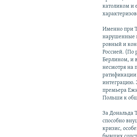
католиком и 
характеризов
Именно при Т
нарушенные п
ровный и кон
Россией. (По
Берлином, и в
несмотря на 
ратификации 
интеграцию. Э
премьера Ежи
Польши к общ
За Дональда Т
способно вну
кризис, особ
бывших соцст