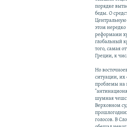
порядке выта
беды. О средс
Центральную 
этом нередко 
реформами ху
глобальный кр
того, самая 
Греции, к чи
Но восточное
ситуации, их 
проблемы на 
"антинационал
шумная чешск
Верховном суд
прошлогодних
голосов. В Сл
обещал некогд