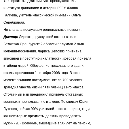
Университета Дмитрий Бак, преподаватель
института филологии и истории РГГУ Жанна
Галиева, учитель классической гимназии Ольга
Серебряная.
Но сначала послушаем региональные новости.
Диктор:
Директор рухнувшей школы в селе
Беляевка Оренбургской области получила 2 года
колонии-поселения. Лариса Цеповяз признана
виновной в преступной халатности, которая привела
к гибели людей. Обрушение трехэтажного здания
школы произошло 1 октября 2008 года. В этот
момент в здании находилось около 700 человек.
Трагедия унесла жизни пяти учениц 11-го класса.
Столичный мэр предложил привлечь отставных
военных к преподаванию в школе. По словам Юрия
Лужкова, сейчас 90% учителей – это женщины, тогда
как некоторые предметы должны преподавать
мужчины. «Военные, вышедшие в 50- лет на пенсию,