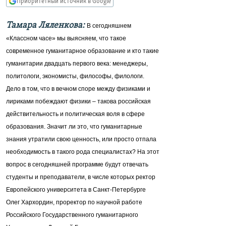
Приоритетный источник в Google
РАСПИСАНИЕ ВЕЩАНИЯ
Тамара Ляленкова:
В сегодняшнем
ПОДПИШИТЕСЬ НА РАССЫЛКУ
«Классном часе» мы выясняем, что такое
современное гуманитарное образование и кто такие
СОЦИАЛЬНЫЕ СЕТИ
гуманитарии двадцать первого века: менеджеры,
политологи, экономисты, философы, филологи.
Дело в том, что в вечном споре между физиками и
лириками побеждают физики – такова российская
действительность и политическая воля в сфере
Все сайты РСЕ/РС
образования. Значит ли это, что гуманитарные
знания утратили свою ценность, или просто отпала
необходимость в такого рода специалистах? На этот
вопрос в сегодняшней программе будут отвечать
студенты и преподаватели, в числе которых ректор
Европейского университета в Санкт-Петербурге
Олег Хархордин, проректор по научной работе
Российского Государственного гуманитарного