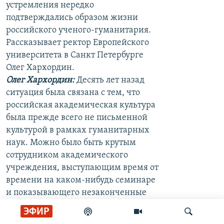
устремления нередко
подтверждались образом жизни
российского ученого-гуманитария.
Рассказывает ректор Европейского
университета в Санкт Петербурге
Олег Хархордин.
Олег Хархордин:
Десять лет назад
ситуация была связана с тем, что
российская академическая культура
была прежде всего не письменной
культурой в рамках гуманитарных
наук. Можно было быть крутым
сотрудником академического
учреждения, выступающим время от
времени на каком-нибудь семинаре
и показывающего незаконченные
наброски коллегам. На этой славе
ЭФИР
суперинтеллектуалам можно было