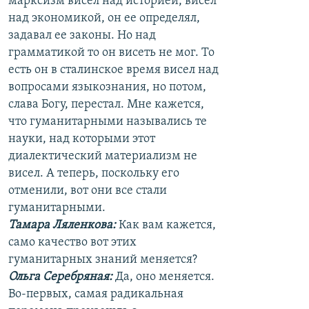
марксизм висел над историей, висел
над экономикой, он ее определял,
задавал ее законы. Но над
грамматикой то он висеть не мог. То
есть он в сталинское время висел над
вопросами языкознания, но потом,
слава Богу, перестал. Мне кажется,
что гуманитарными назывались те
науки, над которыми этот
диалектический материализм не
висел. А теперь, поскольку его
отменили, вот они все стали
гуманитарными.
Тамара Ляленкова:
Как вам кажется,
само качество вот этих
гуманитарных знаний меняется?
Ольга Серебряная:
Да, оно меняется.
Во-первых, самая радикальная