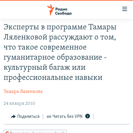
Ссылки
для
упрощенного
Эксперты в программе Тамары
ПРОГРАММЫ
доступа
Ляленковой рассуждают о том,
ПОДКАСТЫ
Вернуться
что такое современное
к
АВТОРСКИЕ ПРОЕКТЫ
гуманитарное образование -
основному
ЦИТАТЫ СВОБОДЫ
содержанию
культурный багаж или
Вернутся
МНЕНИЯ
профессиональные навыки
к
КУЛЬТУРА
главной
Тамара Ляленкова
навигации
IDEL.РЕАЛИИ
Вернутся
24 января 2010
КАВКАЗ.РЕАЛИИ
к
Поделиться
Читать без VPN
СЕВЕР.РЕАЛИИ
поиску
СИБИРЬ.РЕАЛИИ