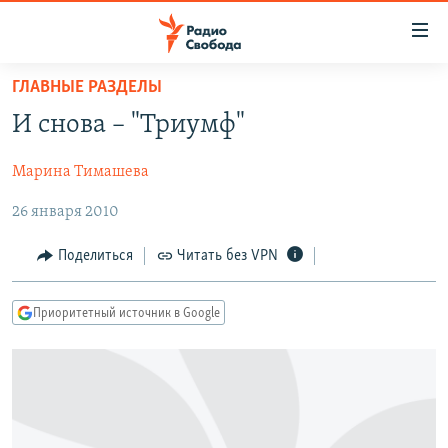
Ссылки
для
упрощенного
ГЛАВНЫЕ РАЗДЕЛЫ
ПРОГРАММЫ
доступа
И снова – "Триумф"
ПОДКАСТЫ
Вернуться
к
Марина Тимашева
АВТОРСКИЕ ПРОЕКТЫ
основному
26 января 2010
ЦИТАТЫ СВОБОДЫ
содержанию
Вернутся
МНЕНИЯ
Поделиться
Читать без VPN
к
КУЛЬТУРА
главной
Приоритетный источник в Google
навигации
IDEL.РЕАЛИИ
Вернутся
КАВКАЗ.РЕАЛИИ
к
СЕВЕР.РЕАЛИИ
поиску
СИБИРЬ.РЕАЛИИ