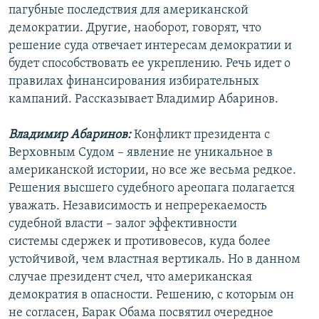
пагубные последствия для американской
РАСПИСАНИЕ ВЕЩАНИЯ
демократии. Другие, наоборот, говорят, что
ПОДПИШИТЕСЬ НА РАССЫЛКУ
решение суда отвечает интересам демократии и
будет способствовать ее укреплению. Речь идет о
СОЦИАЛЬНЫЕ СЕТИ
правилах финансирования избирательных
кампаний. Рассказывает Владимир Абаринов.
Владимир Абаринов:
Конфликт президента с
Верховным Судом – явление не уникальное в
американской истории, но все же весьма редкое.
Все сайты РСЕ/РС
Решения высшего судебного ареопага полагается
уважать. Независимость и непререкаемость
судебной власти – залог эффективности
системы сдержек и противовесов, куда более
устойчивой, чем властная вертикаль. Но в данном
случае президент счел, что американская
демократия в опасности. Решению, с которым он
не согласен, Барак Обама посвятил очередное