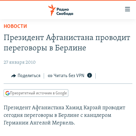
Ссылки
для
упрощенного
НОВОСТИ
ПРОГРАММЫ
доступа
Президент Афганистана проводит
ПОДКАСТЫ
Вернуться
переговоры в Берлине
к
АВТОРСКИЕ ПРОЕКТЫ
основному
27 января 2010
ЦИТАТЫ СВОБОДЫ
содержанию
Вернутся
МНЕНИЯ
Поделиться
Читать без VPN
к
КУЛЬТУРА
главной
Приоритетный источник в Google
навигации
IDEL.РЕАЛИИ
Вернутся
Президент Афганистана Хамид Карзай проводит
КАВКАЗ.РЕАЛИИ
к
сегодня переговоры в Берлине с канцлером
СЕВЕР.РЕАЛИИ
поиску
Германии Ангелой Меркель.
СИБИРЬ.РЕАЛИИ