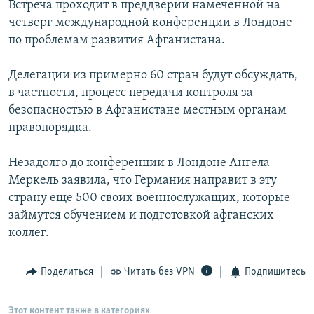
Встреча проходит в преддверии намеченной на
РАСПИСАНИЕ ВЕЩАНИЯ
четверг международной конференции в Лондоне
ПОДПИШИТЕСЬ НА РАССЫЛКУ
по проблемам развития Афганистана.
Делегации из примерно 60 стран будут обсуждать,
СОЦИАЛЬНЫЕ СЕТИ
в частности, процесс передачи контроля за
безопасностью в Афганистане местным органам
правопорядка.
Незадолго до конференции в Лондоне Ангела
Все сайты РСЕ/РС
Меркель заявила, что Германия направит в эту
страну еще 500 своих военнослужащих, которые
займутся обучением и подготовкой афганских
коллег.
Поделиться
Читать без VPN
Подпишитесь
Этот контент также в категориях