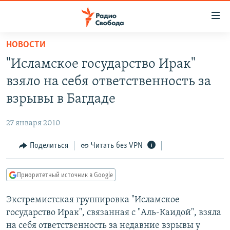
Ссылки
для
упрощенного
НОВОСТИ
ПРОГРАММЫ
доступа
"Исламское государство Ирак"
ПОДКАСТЫ
Вернуться
взяло на себя ответственность за
к
АВТОРСКИЕ ПРОЕКТЫ
взрывы в Багдаде
основному
ЦИТАТЫ СВОБОДЫ
содержанию
27 января 2010
Вернутся
МНЕНИЯ
к
Поделиться
Читать без VPN
КУЛЬТУРА
главной
навигации
IDEL.РЕАЛИИ
Приоритетный источник в Google
Вернутся
КАВКАЗ.РЕАЛИИ
к
Экстремистская группировка "Исламское
СЕВЕР.РЕАЛИИ
поиску
государство Ирак", связанная с "Аль-Каидой", взяла
СИБИРЬ.РЕАЛИИ
на себя ответственность за недавние взрывы у