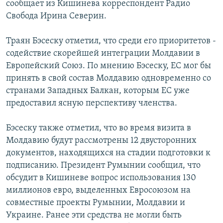
сообщает из Кишинева корреспондент Радио
РАСПИСАНИЕ ВЕЩАНИЯ
Свобода Ирина Северин.
ПОДПИШИТЕСЬ НА РАССЫЛКУ
Траян Бэсеску отметил, что среди его приоритетов -
содействие скорейшей интеграции Молдавии в
СОЦИАЛЬНЫЕ СЕТИ
Европейский Союз. По мнению Бэсеску, ЕС мог бы
принять в свой состав Молдавию одновременно со
странами Западных Балкан, которым ЕС уже
предоставил ясную перспективу членства.
Все сайты РСЕ/РС
Бэсеску также отметил, что во время визита в
Молдавию будут рассмотрены 12 двусторонних
документов, находящихся на стадии подготовки к
подписанию. Президент Румынии сообщил, что
обсудит в Кишиневе вопрос использования 130
миллионов евро, выделенных Евросоюзом на
совместные проекты Румынии, Молдавии и
Украине. Ранее эти средства не могли быть