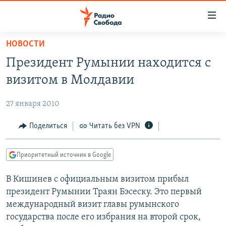
Ссылки
для
упрощенного
НОВОСТИ
ПРОГРАММЫ
доступа
Президент Румынии находится с
ПОДКАСТЫ
Вернуться
визитом в Молдавии
к
АВТОРСКИЕ ПРОЕКТЫ
основному
27 января 2010
ЦИТАТЫ СВОБОДЫ
содержанию
Вернутся
МНЕНИЯ
Поделиться
Читать без VPN
к
КУЛЬТУРА
главной
Приоритетный источник в Google
навигации
IDEL.РЕАЛИИ
Вернутся
В Кишинев с официальным визитом прибыл
КАВКАЗ.РЕАЛИИ
к
президент Румынии Траян Бэсеску. Это первый
СЕВЕР.РЕАЛИИ
поиску
международный визит главы румынского
государства после его избрания на второй срок,
СИБИРЬ.РЕАЛИИ