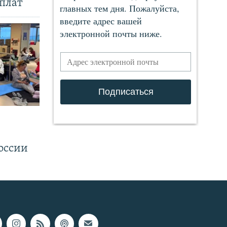
плат
.
оссии