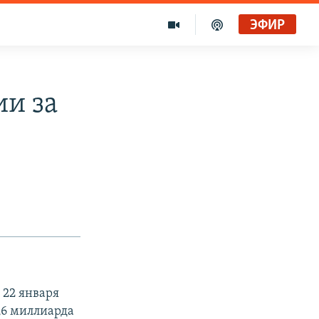
ЭФИР
и за
 22 января
5,6 миллиарда