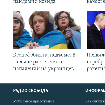
пандемии ковида
качеств
Ксенофобия на подъеме. В
Появил
Польше растет число
перебро
нападений на украинцев
ракетн
РАДИО СВОБОДА
ИНФОРМ
Мобильное приложение
Как слушат
СОЦИАЛЬНЫЕ СЕТИ