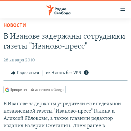
Ссылки
для
упрощенного
НОВОСТИ
ПРОГРАММЫ
доступа
В Иванове задержаны сотрудники
ПОДКАСТЫ
Вернуться
газеты "Иваново-пресс"
к
АВТОРСКИЕ ПРОЕКТЫ
основному
28 января 2010
ЦИТАТЫ СВОБОДЫ
содержанию
Вернутся
МНЕНИЯ
Поделиться
Читать без VPN
к
КУЛЬТУРА
главной
Приоритетный источник в Google
навигации
IDEL.РЕАЛИИ
Вернутся
В Иванове задержаны учредители еженедельной
КАВКАЗ.РЕАЛИИ
к
независимой газеты "Иваново-пресс" Галина и
СЕВЕР.РЕАЛИИ
поиску
Алексей Яблоковы, а также главный редактор
издания Валерий Сметанин. Днем ранее в
СИБИРЬ.РЕАЛИИ