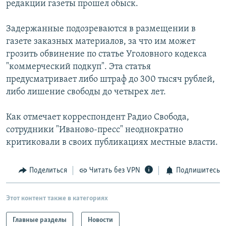
редакции газеты прошел обыск.
РАСПИСАНИЕ ВЕЩАНИЯ
ПОДПИШИТЕСЬ НА РАССЫЛКУ
Задержанные подозреваются в размещении в
газете заказных материалов, за что им может
грозить обвинение по статье Уголовного кодекса
СОЦИАЛЬНЫЕ СЕТИ
"коммерческий подкуп". Эта статья
предусматривает либо штраф до 300 тысяч рублей,
либо лишение свободы до четырех лет.
Как отмечает корреспондент Радио Свобода,
Все сайты РСЕ/РС
сотрудники "Иваново-пресс" неоднократно
критиковали в своих публикациях местные власти.
Поделиться
Читать без VPN
Подпишитесь
Этот контент также в категориях
Главные разделы
Новости