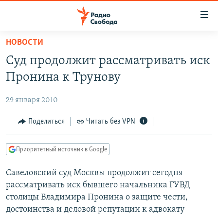
Ссылки
для
упрощенного
НОВОСТИ
ПРОГРАММЫ
доступа
Суд продолжит рассматривать иск
ПОДКАСТЫ
Вернуться
Пронина к Трунову
к
АВТОРСКИЕ ПРОЕКТЫ
основному
29 января 2010
ЦИТАТЫ СВОБОДЫ
содержанию
Вернутся
МНЕНИЯ
Поделиться
Читать без VPN
к
КУЛЬТУРА
главной
Приоритетный источник в Google
навигации
IDEL.РЕАЛИИ
Вернутся
Савеловский суд Москвы продолжит сегодня
КАВКАЗ.РЕАЛИИ
к
рассматривать иск бывшего начальника ГУВД
СЕВЕР.РЕАЛИИ
поиску
столицы Владимира Пронина о защите чести,
достоинства и деловой репутации к адвокату
СИБИРЬ.РЕАЛИИ