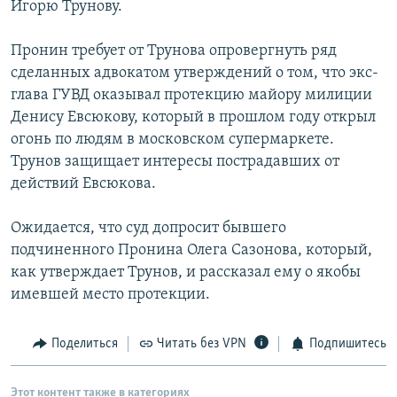
Игорю Трунову.
РАСПИСАНИЕ ВЕЩАНИЯ
ПОДПИШИТЕСЬ НА РАССЫЛКУ
Пронин требует от Трунова опровергнуть ряд
сделанных адвокатом утверждений о том, что экс-
глава ГУВД оказывал протекцию майору милиции
СОЦИАЛЬНЫЕ СЕТИ
Денису Евсюкову, который в прошлом году открыл
огонь по людям в московском супермаркете.
Трунов защищает интересы пострадавших от
действий Евсюкова.
Все сайты РСЕ/РС
Ожидается, что суд допросит бывшего
подчиненного Пронина Олега Сазонова, который,
как утверждает Трунов, и рассказал ему о якобы
имевшей место протекции.
Поделиться
Читать без VPN
Подпишитесь
Этот контент также в категориях