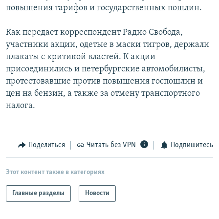
повышения тарифов и государственных пошлин.
РАСПИСАНИЕ ВЕЩАНИЯ
ПОДПИШИТЕСЬ НА РАССЫЛКУ
Как передает корреспондент Радио Свобода,
участники акции, одетые в маски тигров, держали
СОЦИАЛЬНЫЕ СЕТИ
плакаты с критикой властей. К акции
присоединились и петербургские автомобилисты,
протестовавшие против повышения госпошлин и
цен на бензин, а также за отмену транспортного
налога.
Все сайты РСЕ/РС
Поделиться
Читать без VPN
Подпишитесь
Этот контент также в категориях
Главные разделы
Новости