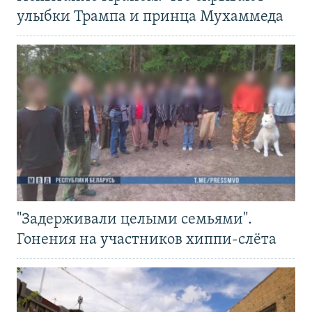
улыбки Трампа и принца Мухаммеда
"Задерживали целыми семьями".
Гонения на участников хиппи-слёта