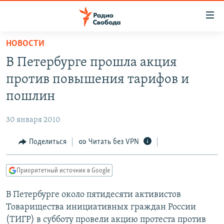
Ссылки
для
упрощенного
НОВОСТИ
ПРОГРАММЫ
доступа
В Петербурге прошла акция
ПОДКАСТЫ
Вернуться
против повышения тарифов и
к
АВТОРСКИЕ ПРОЕКТЫ
пошлин
основному
ЦИТАТЫ СВОБОДЫ
содержанию
30 января 2010
Вернутся
МНЕНИЯ
к
Поделиться
Читать без VPN
КУЛЬТУРА
главной
навигации
IDEL.РЕАЛИИ
Приоритетный источник в Google
Вернутся
КАВКАЗ.РЕАЛИИ
к
В Петербурге около пятидесяти активистов
СЕВЕР.РЕАЛИИ
поиску
Товарищества инициативных граждан России
СИБИРЬ.РЕАЛИИ
(ТИГР) в субботу провели акцию протеста против