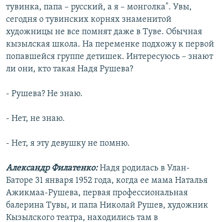
тувинка, папа – русский, а я – монголка". Увы,
РАСПИСАНИЕ ВЕЩАНИЯ
сегодня о тувинских корнях знаменитой
ПОДПИШИТЕСЬ НА РАССЫЛКУ
художницы не все помнят даже в Туве. Обычная
кызылская школа. На переменке подхожу к первой
СОЦИАЛЬНЫЕ СЕТИ
попавшейся группе детишек. Интересуюсь – знают
ли они, кто такая Надя Рушева?
- Рушева? Не знаю.
- Нет, не знаю.
Все сайты РСЕ/РС
- Нет, я эту девушку не помню.
Александр Филатенко:
Надя родилась в Улан-
Баторе 31 января 1952 года, когда ее мама Наталья
Ажикмаа-Рушева, первая профессиональная
балерина Тувы, и папа Николай Рушев, художник
Кызылского театра, находились там в