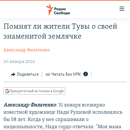
Ссылки
для
упрощенного
Помнят ли жители Тувы о своей
ПРОГРАММЫ
доступа
знаменитой землячке
ПОДКАСТЫ
Вернуться
к
Александр Филатенко
АВТОРСКИЕ ПРОЕКТЫ
основному
30 января 2010
ЦИТАТЫ СВОБОДЫ
содержанию
Вернутся
МНЕНИЯ
Поделиться
Читать без VPN
к
КУЛЬТУРА
главной
Приоритетный источник в Google
навигации
IDEL.РЕАЛИИ
Вернутся
КАВКАЗ.РЕАЛИИ
Александр Филатенко
: 31 января всемирно
к
известной художнице Нади Рушевой исполнилось
СЕВЕР.РЕАЛИИ
поиску
бы 58 лет. Когда у нее спрашивали о
СИБИРЬ.РЕАЛИИ
национальности, Надя гордо отвечала: "Моя мама