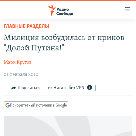
Ссылки
для
упрощенного
ГЛАВНЫЕ РАЗДЕЛЫ
ПРОГРАММЫ
доступа
Милиция возбудилась от криков
ПОДКАСТЫ
Вернуться
"Долой Путина!"
к
АВТОРСКИЕ ПРОЕКТЫ
основному
Марк Крутов
ЦИТАТЫ СВОБОДЫ
содержанию
Вернутся
01 февраля 2010
МНЕНИЯ
к
КУЛЬТУРА
Поделиться
Читать без VPN
главной
навигации
IDEL.РЕАЛИИ
Вернутся
Приоритетный источник в Google
КАВКАЗ.РЕАЛИИ
к
СЕВЕР.РЕАЛИИ
поиску
СИБИРЬ.РЕАЛИИ