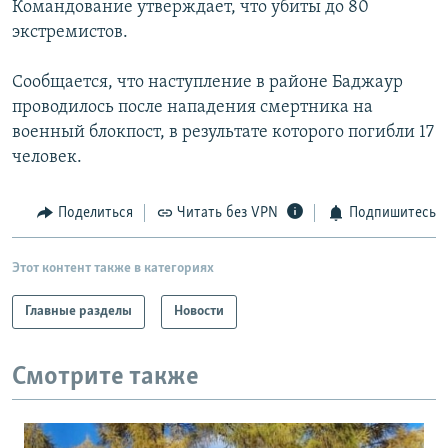
Командование утверждает, что убиты до 80
РАСПИСАНИЕ ВЕЩАНИЯ
экстремистов.
ПОДПИШИТЕСЬ НА РАССЫЛКУ
Сообщается, что наступление в районе Баджаур
проводилось после нападения смертника на
СОЦИАЛЬНЫЕ СЕТИ
военный блокпост, в результате которого погибли 17
человек.
Поделиться
Читать без VPN
Подпишитесь
Все сайты РСЕ/РС
Этот контент также в категориях
Главные разделы
Новости
Смотрите также