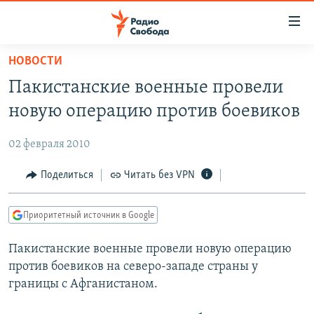
Ссылки
для
упрощенного
НОВОСТИ
ПРОГРАММЫ
доступа
Пакистанские военные провели
ПОДКАСТЫ
Вернуться
новую операцию против боевиков
к
АВТОРСКИЕ ПРОЕКТЫ
основному
02 февраля 2010
ЦИТАТЫ СВОБОДЫ
содержанию
Вернутся
МНЕНИЯ
Поделиться
Читать без VPN
к
КУЛЬТУРА
главной
Приоритетный источник в Google
навигации
IDEL.РЕАЛИИ
Вернутся
Пакистанские военные провели новую операцию
КАВКАЗ.РЕАЛИИ
к
против боевиков на северо-западе страны у
СЕВЕР.РЕАЛИИ
поиску
границы с Афганистаном.
СИБИРЬ.РЕАЛИИ