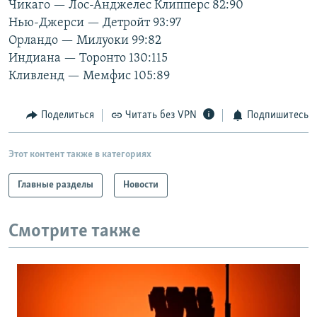
Чикаго — Лос-Анджелес Клипперс 82:90
РАСПИСАНИЕ ВЕЩАНИЯ
Нью-Джерси — Детройт 93:97
ПОДПИШИТЕСЬ НА РАССЫЛКУ
Орландо — Милуоки 99:82
Индиана — Торонто 130:115
Кливленд — Мемфис 105:89
СОЦИАЛЬНЫЕ СЕТИ
Поделиться
Читать без VPN
Подпишитесь
Этот контент также в категориях
Все сайты РСЕ/РС
Главные разделы
Новости
Смотрите также