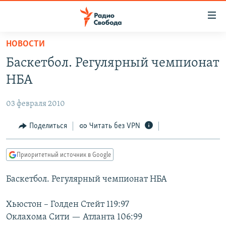
Ссылки
для
упрощенного
НОВОСТИ
ПРОГРАММЫ
доступа
Баскетбол. Регулярный чемпионат
ПОДКАСТЫ
Вернуться
НБА
к
АВТОРСКИЕ ПРОЕКТЫ
основному
03 февраля 2010
ЦИТАТЫ СВОБОДЫ
содержанию
Вернутся
МНЕНИЯ
Поделиться
Читать без VPN
к
КУЛЬТУРА
главной
Приоритетный источник в Google
навигации
IDEL.РЕАЛИИ
Вернутся
Баскетбол. Регулярный чемпионат НБА
КАВКАЗ.РЕАЛИИ
к
СЕВЕР.РЕАЛИИ
поиску
Хьюстон – Голден Стейт 119:97
Оклахома Сити — Атланта 106:99
СИБИРЬ.РЕАЛИИ