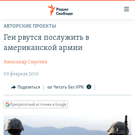
Ссылки
для
упрощенного
АВТОРСКИЕ ПРОЕКТЫ
ПРОГРАММЫ
доступа
Геи рвутся послужить в
ПОДКАСТЫ
Вернуться
американской армии
к
АВТОРСКИЕ ПРОЕКТЫ
основному
Александр Сиротин
ЦИТАТЫ СВОБОДЫ
содержанию
Вернутся
03 февраля 2010
МНЕНИЯ
к
КУЛЬТУРА
Поделиться
Читать без VPN
главной
навигации
IDEL.РЕАЛИИ
Вернутся
Приоритетный источник в Google
КАВКАЗ.РЕАЛИИ
к
СЕВЕР.РЕАЛИИ
поиску
СИБИРЬ.РЕАЛИИ