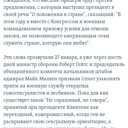
Ожидалось, что высшие офицеры будут против
предложения, с которым выступил президент в
своей речи "О положении в стране", сказавший: "В
этом году я вместе с Конгрессом и военным
командованием приложу усилия для отмены
закона, не позволяющего американцам-геям
служить стране, которую они любят".
Эти слова прозвучали 27 января, а уже через шесть
дней министр обороны Роберт Гейтс и председатель
объединённого комитета начальников штабов
адмирал Майк Маллен призвали Сенат узаконить
приём на военную службу открытых
гомосексуалистов и лесбиянок. Пока для них
существует закон "Не спрашивай, не говори",
принятый при президенте Клинтоне как
переходный, компромиссный, когда геи не
раскрывают свою сексуальную ориентацию, а