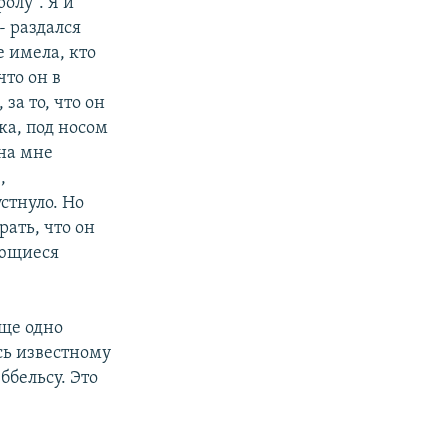
олу”. Я и
- раздался
 имела, кто
что он в
а то, что он
ка, под носом
 на мне
,
стнуло. Но
рать, что он
яющиеся
еще одно
сь известному
ббельсу. Это