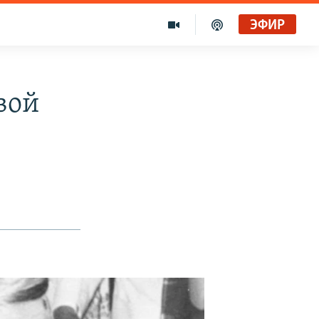
ЭФИР
вой