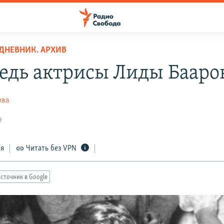
ДНЕВНИК. АРХИВ
едь актрисы Лиды Бааро
ова
0
ся
Читать без VPN
сточник в Google