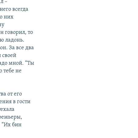
л –
него всегда
 о них
чу
н говорил, то
ую ладонь.
он. За все два
я своей
адо мной. “Ты
о тебе не
ва от его
ения в гости
уехала
премьеры,
: “Их бин