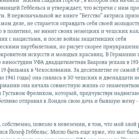
инаний “Жизни сладкая горечь”, в которой она начисто
овницей Геббельса и утверждает, что встречи с ним пр
и. В первоначальной же книге “Бегство” актриса призн
амом деле, не старается оправдать себя своей молодост
 в политике, не винит своих немецких и чешских кол
их с нацистами, и после войны защитивших себя
скими партбилетами, но рисует скорее приукрашенн
покровителя искусств и молодых красавиц. В Германию 
киностудии УФА двадцатилетняя Баарова уехала в 1934
 19 фильмах в Чехословакии. За десятилетие ее самой
 по 1941 годы) она снялась в 30 чешских и двенадцати
ермании она начала совместную жизнь со знаменитым 
 Густавом Фрелихом, который, предчувствуя надвига
аботливо отправил в Лондон свою дочь и бывшую жену 
 собственно, повезло в невезении, в том, что мой злой 
ся Йозеф Геббельс. Могло быть еще хуже, это мог быт