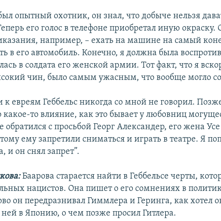
был опытный охотник, он знал, что добыче нельзя дав
еперь его голос в телефоне приобретал иную окраску. 
казания, например, – ехать на машине на самый кон
ть в его автомобиль. Конечно, я должна была воспротив
ась в солдата его женской армии. Тот факт, что я вско
сокий чин, было самым ужасным, что вообще могло с
к евреям Геббельс никогда со мной не говорил. Позже
о какое-то влияние, как это бывает у любовниц могущ
 обратился с просьбой Георг Александер, его жена Усе
тому ему запретили сниматься и играть в театре. Я по
, и он снял запрет”.
кова:
Баарова старается найти в Геббельсе черты, кот
альных нацистов. Она пишет о его сомнениях в политик
ово он передразнивал Гиммлера и Геринга, как хотел о
с ней в Японию, о чем позже просил Гитлера.