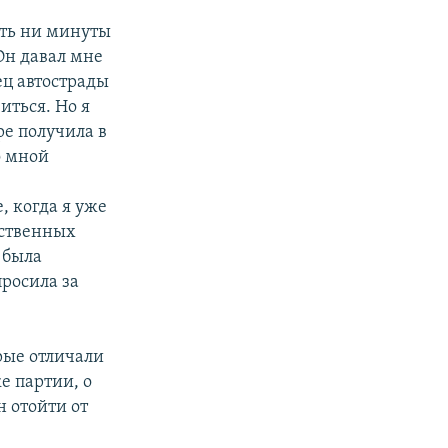
ать ни минуты
Он давал мне
ец автострады
иться. Но я
ре получила в
о мной
, когда я уже
ественных
 была
просила за
орые отличали
е партии, о
н отойти от