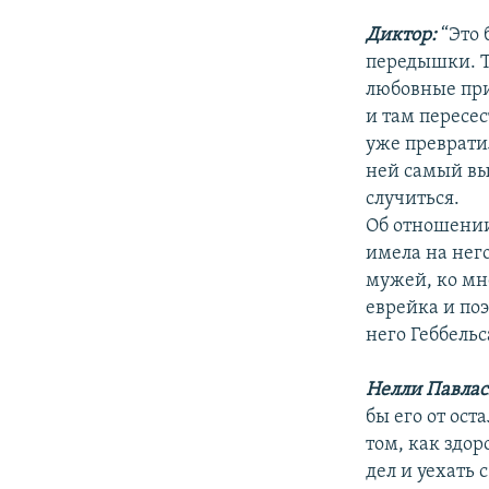
Диктор:
“Это 
передышки. Т
любовные при
и там пересес
уже превратил
ней самый вы
случиться.
Об отношении 
имела на нег
мужей, ко мне
еврейка и поэ
него Геббельса
Нелли Павлас
бы его от ост
том, как здор
дел и уехать 