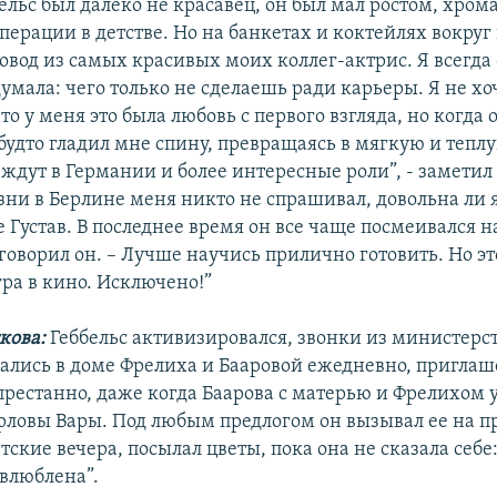
ельс был далеко не красавец, он был мал ростом, хрома
перации в детстве. Но на банкетах и коктейлях вокруг 
овод из самых красивых моих коллег-актрис. Я всегда
умала: чего только не сделаешь ради карьеры. Я не хо
то у меня это была любовь с первого взгляда, но когда о
 будто гладил мне спину, превращаясь в мягкую и тепл
 ждут в Германии и более интересные роли”, - заметил 
зни в Берлине меня никто не спрашивал, довольна ли 
 Густав. В последнее время он все чаще посмеивался н
 говорил он. – Лучше научись прилично готовить. Но эт
гра в кино. Исключено!”
кова:
Геббельс активизировался, звонки из министерст
ались в доме Фрелиха и Бааровой ежедневно, приглаш
престанно, даже когда Баарова с матерью и Фрелихом 
арловы Вары. Под любым предлогом он вызывал ее на 
тские вечера, посылал цветы, пока она не сказала себе
 влюблена”.