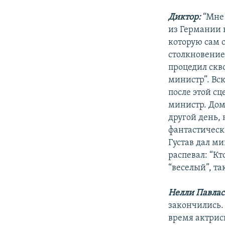
Диктор:
“Мне 
из Германии н
которую сам с
столкновение
процедил скв
министр”. Вск
после этой сц
министр. Дом
другой день, 
фантастическ
Густав дал ми
распевал: “Кт
“веселый”, та
Нелли Павлас
закончились. 
время актрисы