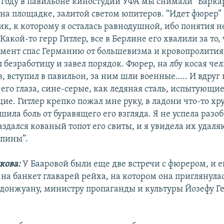
4 году в павильоне киностудии УФА мы снимали “Баркар
 на площадке, залитой светом юпитеров. “Идет фюрер” 
к, к которому я осталась равнодушной, ибо понятия не
Какой-то герр Гитлер, все в Берлине его хвалили за то, 
мент спас Германию от большевизма и кровопролития, з
безработицу и завел порядок. Фюрер, на лбу косая чел
в, вступил в павильон, за ним шли военные….. И вдруг
его глаза, сине-серые, как ледяная сталь, испытующие
е. Гитлер крепко пожал мне руку, в ладони что-то хру
ушила боль от буравящего его взгляда. Я не успела разоб
аздался кованый топот его свиты, и я увидела их удал
пины”.
кова:
У Бааровой были еще две встречи с фюрером, и 
на банкет главарей рейха, на котором она приглянула
донжуану, министру пропаганды и культуры Йозефу Ге