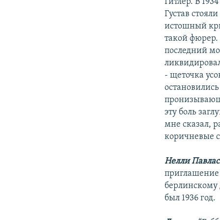
Гитлер. В 193
Густав стояли
истошный кри
такой фюрер. 
последний мо
ликвидировал 
- щеточка усо
остановились 
пронизывающи
эту боль загл
мне сказал, р
коричневые с
Нелли Павлас
приглашение 
берлинскому 
был 1936 год.