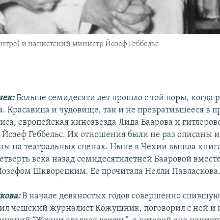
центре) и нацистский министр Йозеф Геббельс
чек:
Больше семидесяти лет прошло с той поры, когда 
а. Красавица и чудовище, так и не превратившееся в п
иса, европейская кинозвезда Лида Баарова и гитлеров
 Йозеф Геббельс. Их отношения были не раз описаны 
ны на театральных сценах. Ныне в Чехии вышла книга 
етверть века назад семидесятилетней Бааровой вместе
озефом Шкворецким. Ее прочитала Нелли Павласкова
кова:
В начале девяностых годов совершенно спившую
тил чешский журналист Кожушник, поговорил с ней и 