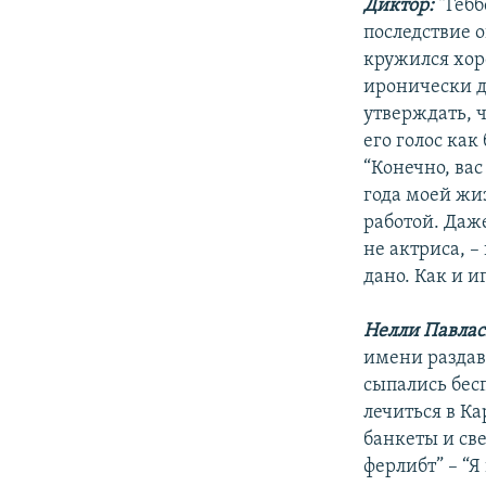
Диктор:
“Гебб
последствие о
кружился хор
иронически д
утверждать, ч
его голос как
“Конечно, вас
года моей жи
работой. Даже
не актриса, –
дано. Как и и
Нелли Павлас
имени раздав
сыпались бес
лечиться в К
банкеты и све
ферлибт” – “Я