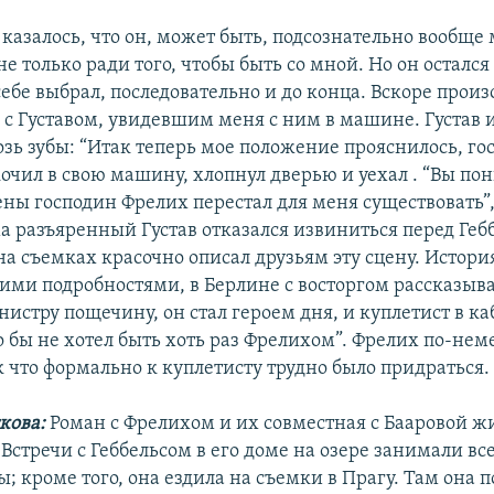
казалось, что он, может быть, подсознательно вообще 
е только ради того, чтобы быть со мной. Но он остался 
ебе выбрал, последовательно и до конца. Вскоре произ
 с Густавом, увидевшим меня с ним в машине. Густав
озь зубы: “Итак теперь мое положение прояснилось, го
очил в свою машину, хлопнул дверью и уехал . “Вы пон
ены господин Фрелих перестал для меня существовать”,
а разъяренный Густав отказался извиниться перед Гебб
на съемках красочно описал друзьям эту сцену. Истори
ими подробностями, в Берлине с восторгом рассказыва
нистру пощечину, он стал героем дня, и куплетист в ка
о бы не хотел быть хоть раз Фрелихом”. Фрелих по-нем
к что формально к куплетисту трудно было придраться.
кова:
Роман с Фрелихом и их совместная с Бааровой ж
Встречи с Геббельсом в его доме на озере занимали вс
; кроме того, она ездила на съемки в Прагу. Там она 