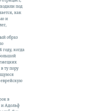
 отрицает,
оходили под
ается, как
ью и
лег,
ый образ
по
 году, когда
 большой
 немецких
в ту пору
ющуюся
- еврейскую
рок в
ь и Адольф