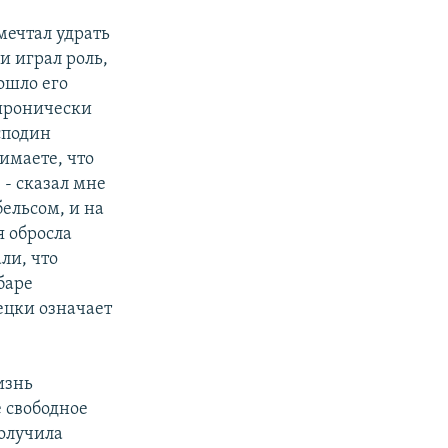
мечтал удрать
и играл роль,
ошло его
 иронически
сподин
имаете, что
 - сказал мне
ельсом, и на
я обросла
ли, что
баре
ецки означает
изнь
е свободное
получила