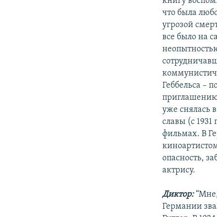
книгу воспом
что была люб
угрозой смерт
все было на с
неопытностью
сотрудничавш
коммунистиче
Геббельса – 
приглашению 
уже снялась в
славы (с 1931
фильмах. В Г
киноартистом
опасность, з
актрису.
Диктор:
“Мне,
Германии звал