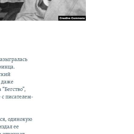
разыгралась
ринца.
ский
и даже
“Бегство”,
 с писателем-
.
ся, одинокую
издал ее